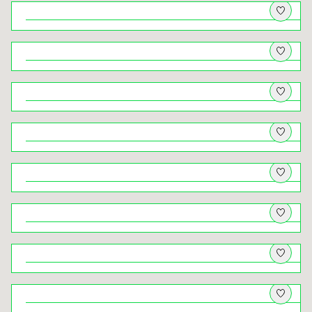
Do Kochanowa jeden krok
Architektki. Herstorie budynków
zaprojektowanych przez kobiety
Niezwykłe Jezioro Rożnowskie
Z psem w krainę wapiennych skał –
wędrówka dookoła Nielepic i przez
Dolinę Brzoskwinki
Nowy Sącz – między rzekami, między
dawniej a dziś
Z psem na Lubomir, Łysinę i Trzy
Kopce. I panorama, po którą wraca się
jak po oddech
Natura pod dachem – przyrodniczy
Kraków na niepogodę
Świat ukryty ‒ krużganki klasztorów
krakowskich