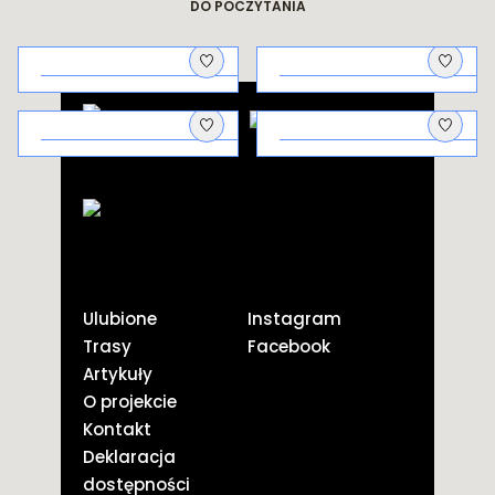
DO POCZYTANIA
Architektura
Na piknik!
uzdrowiskowa
Galicyjscy
Kto co pierwszy
aptekarze i ich
pstryknął?
odkrycie
Ulubione
Instagram
Trasy
Facebook
Artykuły
O projekcie
Kontakt
Deklaracja
dostępności