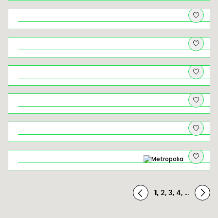
Kryminalny Kraków (18+). Spacer
tropem najsłynniejszych zbrodni w
dziejach miasta
Rowerem z widokami – wycieczka
rowerowa przez Dolinki Krakowskie
Rabka-Zdrój – od muzealnych
skarbów po zbójeckie legendy
Brzankowe zjazdy i podjazdy
Żegiestów – uzdrowisko, które
ponownie zaczyna istnieć
Rowerem przez Ciężkowicko–
Rożnowski Park Krajobrazowy
Wielickie solniczki, łapy niedźwiedzi i
białe złoto
1
,
2
,
3
,
4
,
...