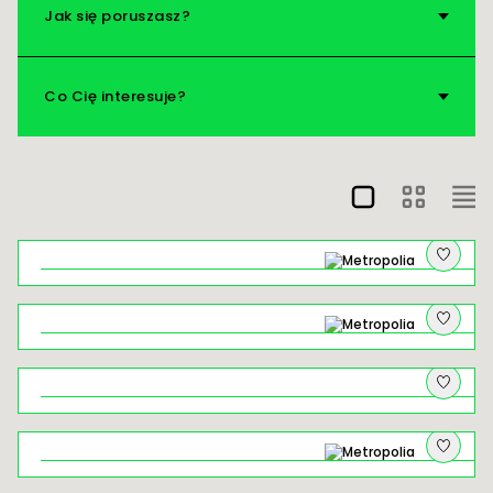
Jak się poruszasz?
Nad wodę!
Vademecum
Co Cię interesuje?
Na pograniczu: o czym szumią młyny
Zanurz się w leśnej kąpieli Doliny
Mnikowskiej
Łysa Góra w Krakowie – ceramiczny
spacer śladami realizacji z „Kamionki”