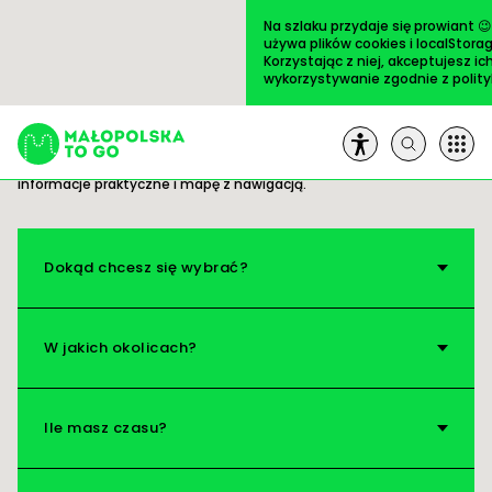
Przejdź
do
Na szlaku przydaje się prowiant 
treści
używa plików cookies i localStorag
Korzystając z niej, akceptujesz ic
wykorzystywanie zgodnie z
polit
Trasy
ULUBIONE
Gotowe pomysły na wycieczki. Wszystko masz
pod ręką: opis i zdjęcia ciekawych miejsc,
informacje praktyczne i mapę z nawigacją.
Szukaj:
Trasy
Dokąd chcesz się wybrać?
Artykuły
W jakich okolicach?
Książki
Ile masz czasu?
Na pole!
O nas