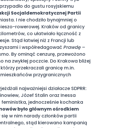
o przypadło do gustu rosyjskiemu
akcji Socjaldemokratycznej Partii
iasta. I nie chodziło bynajmniej o
pieszo-rowerowej. Kraków od granicy
 kilometrów, co ułatwiało łączność z
je. Stąd łatwiej niż z Francji lub
rzyszami i współredagować
Prawdę
–
smo. By ominąć cenzurę, przewożono
o na zwykłej poczcie. Do Krakowa bliżej
którzy przekraczali granicę m.in.
 mieszkańców przygranicznych
jeżdżali najważniejsi działacze SDPRR:
Zinowiew, Józef Stalin oraz Inessa
 feministka, jednocześnie kochanka
anowów było głównym ośrodkiem
się w nim narady członków partii
 centralnego, stąd kierowano kampanią