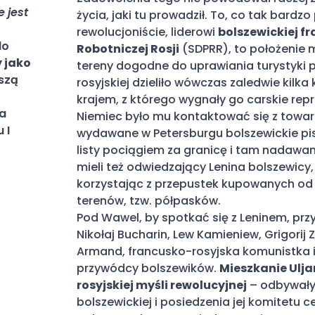
 jest
życia, jaki tu prowadził. To, co tak bardz
rewolucjoniście, liderowi
bolszewickiej fr
do
Robotniczej Rosji
(SDPRR), to położenie m
y jako
tereny dogodne do uprawiania turystyki 
ższą
rosyjskiej dzieliło wówczas zaledwie kilka
krajem, z którego wygnały go carskie repres
wa
Niemiec było mu kontaktować się z towa
 I
wydawane w Petersburgu bolszewickie pi
listy pociągiem za granicę i tam nadawan
mieli też odwiedzający Lenina bolszewicy, 
korzystając z przepustek kupowanych od
terenów, tzw. półpasków.
Pod Wawel, by spotkać się z Leninem, przy
Nikołaj Bucharin, Lew Kamieniew, Grigorij 
Armand, francusko-rosyjska komunistka i
przywódcy bolszewików.
Mieszkanie Ulj
rosyjskiej myśli rewolucyjnej
– odbywały 
bolszewickiej i posiedzenia jej komitetu