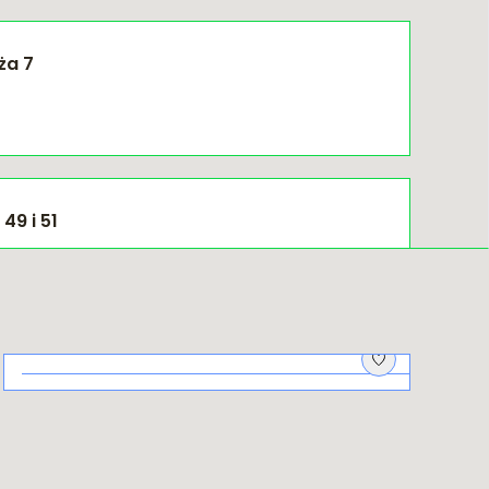
ża 7
49 i 51
Spacerem po Twierdzy