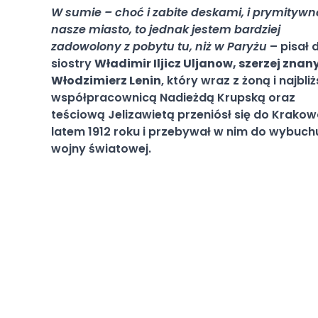
W sumie – choć i zabite deskami, i prymitywne
nasze miasto, to jednak jestem bardziej
zadowolony z pobytu tu, niż w Paryżu
– pisał 
siostry
Władimir Iljicz Uljanow, szerzej znan
Włodzimierz Lenin
, który wraz z żoną i najbli
współpracownicą Nadieżdą Krupską oraz
teściową Jelizawietą przeniósł się do Krako
latem 1912 roku i przebywał w nim do wybuchu
wojny światowej.