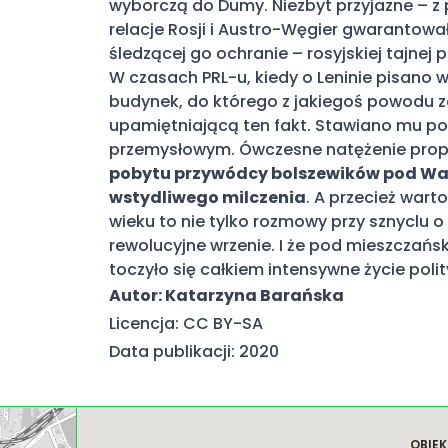
wyborczą do Dumy. Niezbyt przyjazne – z
relacje Rosji i Austro-Węgier gwarantował
śledzącej go ochranie – rosyjskiej tajnej po
W czasach PRL-u, kiedy o Leninie pisano 
budynek, do którego z jakiegoś powodu za
upamiętniającą ten fakt. Stawiano mu p
przemysłowym. Ówczesne natężenie pro
pobytu przywódcy bolszewików pod Wa
wstydliwego milczenia
. A przecież war
wieku to nie tylko rozmowy przy sznyclu o 
rewolucyjne wrzenie. I że pod mieszcza
toczyło się całkiem intensywne życie poli
Autor: Katarzyna Barańska
Licencja: CC BY-SA
Data publikacji: 2020
OBIEK