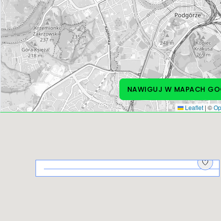
NAWIGUJ
W MAPACH GO
Leaflet
|
©
Op
Na piknik!