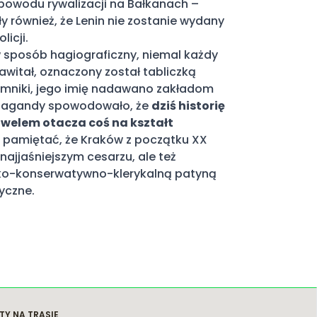
 powodu rywalizacji na Bałkanach –
y również, że Lenin nie zostanie wydany
licji.
w sposób hagiograficzny, niemal każdy
witał, oznaczony został tabliczką
omniki, jego imię nadawano zakładom
pagandy spowodowało, że
dziś historię
welem otacza coś na kształt
to pamiętać, że Kraków z początku XX
najjaśniejszym cesarzu, ale też
ńsko-konserwatywno-klerykalną patyną
tyczne.
TY NA TRASIE