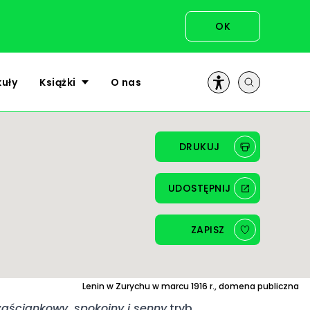
OK
kuły
Książki
O nas
DRUKUJ
UDOSTĘPNIJ
ZAPISZ
Lenin w Zurychu w marcu 1916 r., domena publiczna
zaściankowy, spokojny i senny
tryb