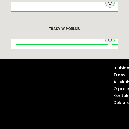
Element napływowy. Spacer śladami
„Przekroju”
TRASY W POBLIŻU
Spacer szlakiem śmierci w dawnym
Krakowie
Ulubio
Trasy
Artykuł
O proje
Kontak
Deklar