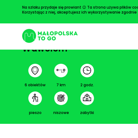
Przejdź
Na szlaku przydaje się prowiant 😉 Ta strona używa plików coo
do
Korzystając z niej, akceptujesz ich wykorzystywanie zgodnie
treści
Rewolucyjne wrzenie pod
Wawelem
Szukaj:
6 obiektów
7 km
2 godz.
pieszo
niszowe
zabytki