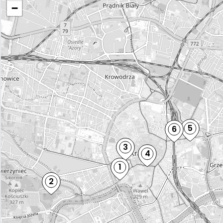
−
5
6
3
4
1
2