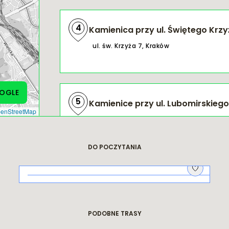
4
Kamienica przy ul. Świętego Krzy
ul. św. Krzyża 7, Kraków
OGLE
5
Kamienice przy ul. Lubomirskiego 
enStreetMap
ul. Lubomirskiego 49 i 51, Kraków
DO POCZYTANIA
6
Pałac Mańkowskich
Garnizon i koszary
ul. Topolowa 5, Kraków
PODOBNE TRASY