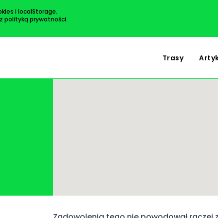
kies i localStorage.
 z
polityką prywatności
.
Trasy
Arty
Zadowolenia tego nie powodował raczej