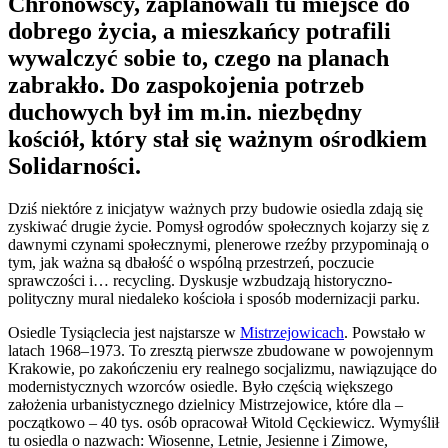
Chronowscy, zaplanowali tu miejsce do
dobrego życia, a mieszkańcy potrafili
wywalczyć sobie to, czego na planach
zabrakło. Do zaspokojenia potrzeb
duchowych był im m.in. niezbędny
kościół, który stał się ważnym ośrodkiem
Solidarności.
Dziś niektóre z inicjatyw ważnych przy budowie osiedla zdają się
zyskiwać drugie życie. Pomysł ogrodów społecznych kojarzy się z
dawnymi czynami społecznymi, plenerowe rzeźby przypominają o
tym, jak ważna są dbałość o wspólną przestrzeń, poczucie
sprawczości i… recycling. Dyskusje wzbudzają historyczno-
polityczny mural niedaleko kościoła i sposób modernizacji parku.
Osiedle Tysiąclecia jest najstarsze w
Mistrzejowicach
. Powstało w
latach 1968–1973. To zresztą pierwsze zbudowane w powojennym
Krakowie, po zakończeniu ery realnego socjalizmu, nawiązujące do
modernistycznych wzorców osiedle. Było częścią większego
założenia urbanistycznego dzielnicy Mistrzejowice, które dla –
początkowo – 40 tys. osób opracował Witold Cęckiewicz. Wymyślił
tu osiedla o nazwach: Wiosenne, Letnie, Jesienne i Zimowe,