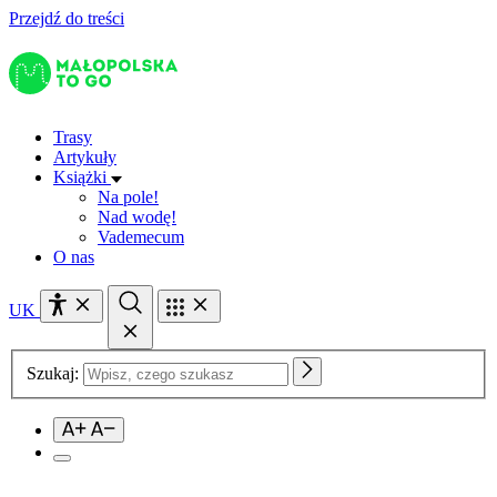
Przejdź do treści
Trasy
Artykuły
Książki
Na pole!
Nad wodę!
Vademecum
O nas
UK
Szukaj: