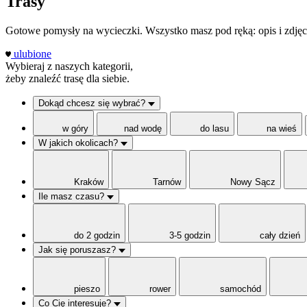
Trasy
Gotowe pomysły na wycieczki. Wszystko masz pod ręką: opis i zdjęci
ulubione
Wybieraj z naszych kategorii,
żeby znaleźć trasę dla siebie.
Dokąd chcesz się wybrać?
w góry
nad wodę
do lasu
na wieś
W jakich okolicach?
Kraków
Tarnów
Nowy Sącz
Ile masz czasu?
do 2 godzin
3-5 godzin
cały dzień
Jak się poruszasz?
pieszo
rower
samochód
Co Cię interesuje?