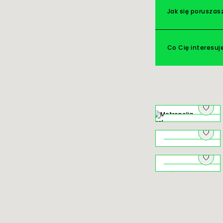
Jak się poruszas
Co Cię interesuj
Na pograniczu
o czym szumią
młyny
Niezwykłe
Jezioro
Rożnowskie
Świat ukryty ‒
krużganki
klasztorów
krakowskich