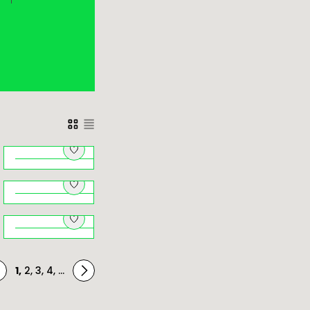
Architektki.
Herstorie
budynków
Natura pod
zaprojektowanych
i
dachem –
przez kobiety
przyrodniczy
Brzankowe zjazdy i
Kraków na
podjazdy
ę
niepogodę
1
,
2
,
3
,
4
,
...