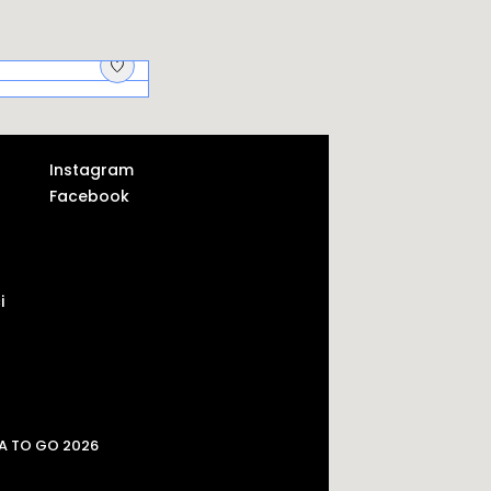
jscy aptekarze i
krycie
Instagram
Facebook
i
A TO GO 2026