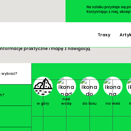
Przejdź
do
Na szlaku przydaje się p
treści
Korzystając z niej, akce
Trasy
Arty
 wycieczki. Wszystko masz pod ręką: opis i zdjęcia
informacje praktyczne i mapę z nawigacją.
ę wybrać?
ch?
nad
w góry
wodę
do lasu
na wieś