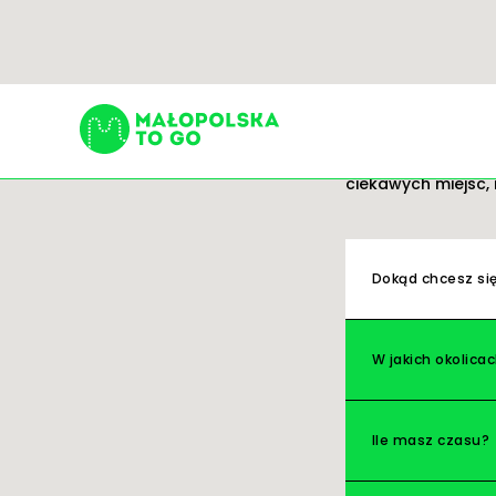
Trasy
Gotowe pomysły na
ciekawych miejsc, 
Szukaj:
Dokąd chcesz si
W jakich okolica
Ile masz czasu?