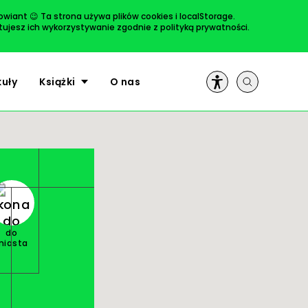
rowiant 😉 Ta strona używa plików cookies i localStorage.
ptujesz ich wykorzystywanie zgodnie z
polityką prywatności
.
ULUBIONE
kuły
Książki
O nas
do
miasta