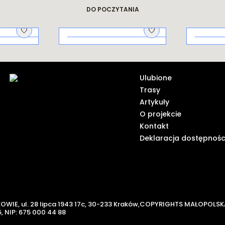
dziejach miasta
Krakowskie
legendy
DO POCZYTANIA
Na piknik!
Galicy
ich od
Ulubione
Trasy
Artykuły
O projekcie
Kontakt
Deklaracja dostępnośc
KOWIE,
ul. 28 lipca 1943 17c, 30-233 Kraków,
COPYRIGHTS MAŁOPOLSK
,
NIP: 675 000 44 88