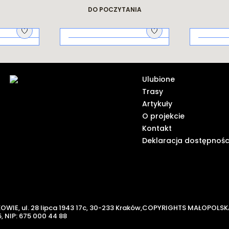
dziejach miasta
Krakowskie
legendy
DO POCZYTANIA
Na piknik!
Galicy
ich od
Ulubione
Trasy
Artykuły
O projekcie
Kontakt
Deklaracja dostępnośc
KOWIE,
ul. 28 lipca 1943 17c, 30-233 Kraków,
COPYRIGHTS MAŁOPOLSK
,
NIP: 675 000 44 88