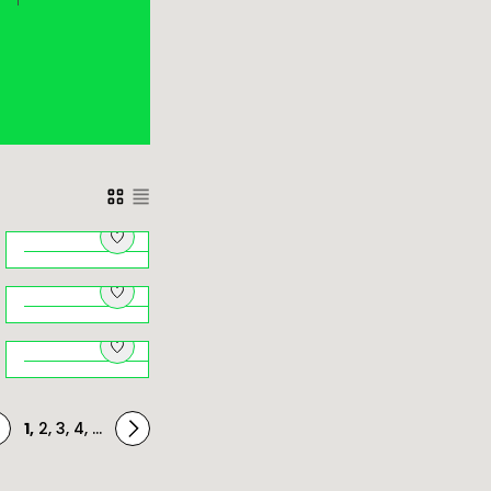
Architektki.
Herstorie
budynków
Natura pod
zaprojektowanych
i
dachem –
przez kobiety
przyrodniczy
Brzankowe zjazdy i
Kraków na
podjazdy
ę
niepogodę
1
,
2
,
3
,
4
,
...