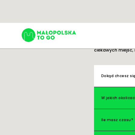
Trasy
Gotowe pomysły na
ciekawych miejsc, 
Szukaj:
Dokąd chcesz si
W jakich okolica
Ile masz czasu?