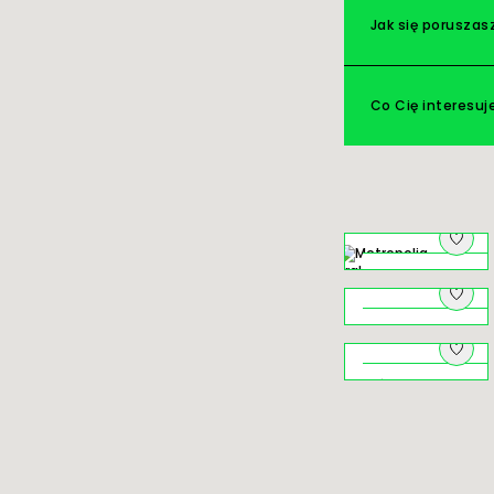
Jak się poruszas
Co Cię interesuj
Na pograniczu
o czym szumią
młyny
Niezwykłe
Jezioro
Rożnowskie
Świat ukryty ‒
krużganki
klasztorów
krakowskich