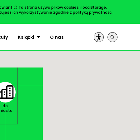
rowiant 😉 Ta strona używa plików cookies i localStorage.
ptujesz ich wykorzystywanie zgodnie z
polityką prywatności
.
ULUBIONE
kuły
Książki
O nas
do
miasta