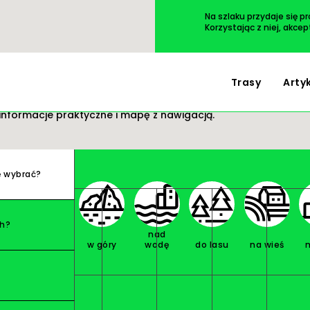
Przejdź
do
Na szlaku przydaje się p
treści
Korzystając z niej, akce
Trasy
Arty
 wycieczki. Wszystko masz pod ręką: opis i zdjęcia
informacje praktyczne i mapę z nawigacją.
ę wybrać?
ch?
nad
w góry
wodę
do lasu
na wieś