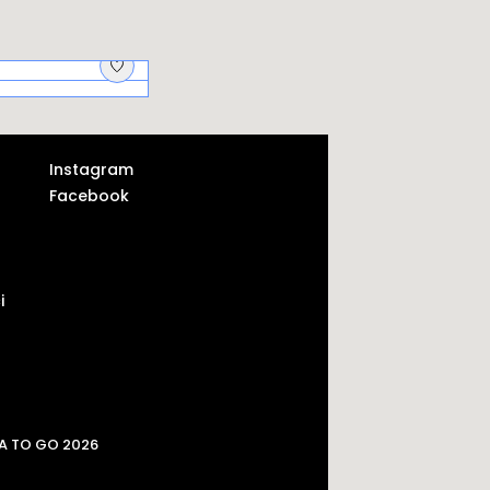
jscy aptekarze i
krycie
Instagram
Facebook
i
A TO GO 2026