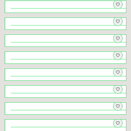
Do Kochanowa jeden krok
Architektki. Herstorie budynków
zaprojektowanych przez kobiety
Niezwykłe Jezioro Rożnowskie
Z psem w krainę wapiennych skał –
wędrówka dookoła Nielepic i przez
Dolinę Brzoskwinki
Nowy Sącz – między rzekami, między
dawniej a dziś
Z psem na Lubomir, Łysinę i Trzy
Kopce. I panorama, po którą wraca się
jak po oddech
Natura pod dachem – przyrodniczy
Kraków na niepogodę
Świat ukryty ‒ krużganki klasztorów
krakowskich