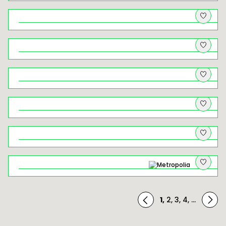
Kryminalny Kraków (18+). Spacer
tropem najsłynniejszych zbrodni w
dziejach miasta
Rowerem z widokami – wycieczka
rowerowa przez Dolinki Krakowskie
Rabka-Zdrój – od muzealnych
skarbów po zbójeckie legendy
Brzankowe zjazdy i podjazdy
Żegiestów – uzdrowisko, które
ponownie zaczyna istnieć
Rowerem przez Ciężkowicko–
Rożnowski Park Krajobrazowy
Wielickie solniczki, łapy niedźwiedzi i
białe złoto
1
,
2
,
3
,
4
,
...