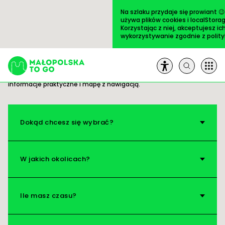
Przejdź
do
Na szlaku przydaje się prowiant 
treści
używa plików cookies i localStorag
Korzystając z niej, akceptujesz ic
wykorzystywanie zgodnie z
polit
Trasy
ULUBIONE
Gotowe pomysły na wycieczki. Wszystko masz
pod ręką: opis i zdjęcia ciekawych miejsc,
informacje praktyczne i mapę z nawigacją.
Szukaj:
Trasy
Dokąd chcesz się wybrać?
Artykuły
W jakich okolicach?
Książki
Ile masz czasu?
Na pole!
O nas