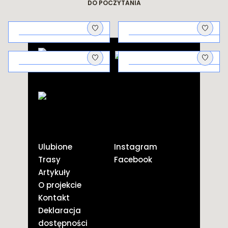
DO POCZYTANIA
Architektura
Na piknik!
uzdrowiskowa
Galicyjscy
Kto co pierwszy
aptekarze i ich
pstryknął?
odkrycie
Ulubione
Instagram
Trasy
Facebook
Artykuły
O projekcie
Kontakt
Deklaracja
dostępności