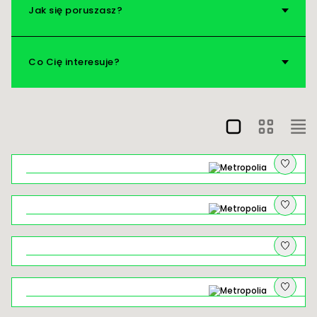
Jak się poruszasz?
Nad wodę!
Vademecum
Co Cię interesuje?
Na pograniczu: o czym szumią młyny
Zanurz się w leśnej kąpieli Doliny
Mnikowskiej
Łysa Góra w Krakowie – ceramiczny
spacer śladami realizacji z „Kamionki"