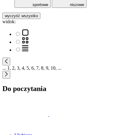
sportowe
niszowe
wyczyść wszystko
widok:
...
1
,
2
,
3
,
4
,
5
,
6
,
7
,
8
,
9
,
10
,
...
Do poczytania