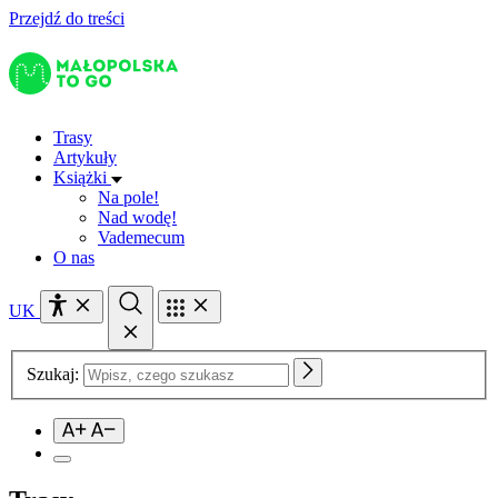
Przejdź do treści
Trasy
Artykuły
Książki
Na pole!
Nad wodę!
Vademecum
O nas
UK
Szukaj: