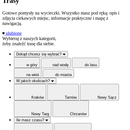
Trasy
Gotowe pomysły na wycieczki. Wszystko masz pod ręką: opis i
zdjęcia ciekawych miejsc, informacje praktyczne i mapę z
nawigacją.
ulubione
Wybieraj z naszych kategorii,
żeby znaleźć trasę dla siebie.
Dokąd chcesz się wybrać?
w góry
nad wodę
do lasu
na wieś
do miasta
W jakich okolicach?
Kraków
Tarnów
Nowy Sącz
Nowy Targ
Chrzanów
Ile masz czasu?