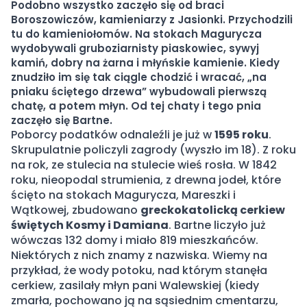
Podobno wszystko zaczęło się od braci
Boroszowiczów, kamieniarzy z Jasionki. Przychodzili
tu do kamieniołomów. Na stokach Magurycza
wydobywali gruboziarnisty piaskowiec, sywyj
kamiń, dobry na żarna i młyńskie kamienie. Kiedy
znudziło im się tak ciągle chodzić i wracać, „na
pniaku ściętego drzewa” wybudowali pierwszą
chatę, a potem młyn. Od tej chaty i tego pnia
zaczęło się Bartne.
Poborcy podatków odnaleźli je już w
1595 roku
.
Skrupulatnie policzyli zagrody (wyszło im 18). Z roku
na rok, ze stulecia na stulecie wieś rosła. W 1842
roku, nieopodal strumienia, z drewna jodeł, które
ścięto na stokach Magurycza, Mareszki i
Wątkowej, zbudowano
greckokatolicką cerkiew
świętych Kosmy i Damiana
. Bartne liczyło już
wówczas 132 domy i miało 819 mieszkańców.
Niektórych z nich znamy z nazwiska. Wiemy na
przykład, że wody potoku, nad którym stanęła
cerkiew, zasilały młyn pani Walewskiej (kiedy
zmarła, pochowano ją na sąsiednim cmentarzu,