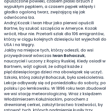
opuszczone powieki, czasem płaski brzuch z
wypukłym pępkiem, a czasem pępek wklęsły i
gładko ogoloną twarz, zwężającą się jak
odwrócona łza.
Andryj Kozak i Iwan Hbur jako pierwsi opuścili
Bartne, by szukać szczęścia w Ameryce. Kozak
wrócił, Hbur nie. Przetarli szlak dla 106 emigrantów,
którzy w ciągu kolejnych dziesięciu lat wyjechali do
USA i na Węgry.
Jakby na miejsce tych, którzy odeszli, do wsi
przywędrował wówczas
Iwan Bohaczuk
,
nauczyciel i uczony z Ropicy Ruskiej. Kiedy osiadł w
Bartnem, wójt ogłosił, że odtąd każde z
pięćdziesięciorga dzieci ma obowiązek się uczyć.
Szkoła, którą założył Bohaczuk, była sześcioletnia.
Lekcje odbywały się od poniedziałku do soboty, po
polsku i po łemkowsku. W 1896 roku Iwan zbudował
we wsi stację meteorologiczną. Wraz z księdzem
Włodzimierzem Kałużniackim, parochem z
drewnianej cerkwi, założył bractwo trzeźwości, by
ratować tych, których nadmiernie kusiły trzy