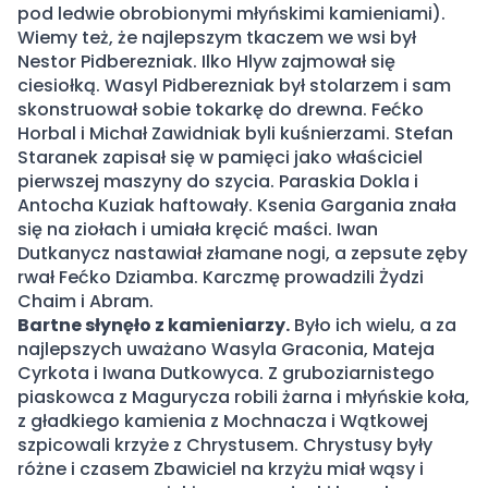
pod ledwie obrobionymi młyńskimi kamieniami).
Wiemy też, że najlepszym tkaczem we wsi był
Nestor Pidberezniak. Ilko Hlyw zajmował się
ciesiołką. Wasyl Pidberezniak był stolarzem i sam
skonstruował sobie tokarkę do drewna. Fećko
Horbal i Michał Zawidniak byli kuśnierzami. Stefan
Staranek zapisał się w pamięci jako właściciel
pierwszej maszyny do szycia. Paraskia Dokla i
Antocha Kuziak haftowały. Ksenia Gargania znała
się na ziołach i umiała kręcić maści. Iwan
Dutkanycz nastawiał złamane nogi, a zepsute zęby
rwał Fećko Dziamba. Karczmę prowadzili Żydzi
Chaim i Abram.
Bartne słynęło z kamieniarzy.
Było ich wielu, a za
najlepszych uważano Wasyla Graconia, Mateja
Cyrkota i Iwana Dutkowyca. Z gruboziarnistego
piaskowca z Magurycza robili żarna i młyńskie koła,
z gładkiego kamienia z Mochnacza i Wątkowej
szpicowali krzyże z Chrystusem. Chrystusy były
różne i czasem Zbawiciel na krzyżu miał wąsy i