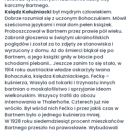
karczmy Bartnego.
Ksiądz Kałużniacki
był mądrym człowiekiem.
Dobrze rozumiał się z uczonym Bohaczukiem. Mówił
sześcioma językami i miał dom pełen książek.
Proboszczował w Bartnem przez prawie pół wieku.
Zabronił głoszenia w świątyni ukrainofilskich
poglądów i został za to zdjęty ze stanowiska i
wyrzucony z domu. Aż do śmierci błąkał się po
Bartnem, a jego książki gniły w błocie pod
schodami plebanii… Jeszcze zanim to się stało, w
1914 roku austriackie władze oskarżyły Iwana
Bohaczuka, księdza Kałużniackiego, Fećkę –
kuśnierza, Wasyla od tokarki i trzynastu innych
bartnian o moskalofilstwo i sprzyjanie ideom
wielkoruskim. Wszyscy trafili do obozu
internowania w Thalerhofie. Czterech już nie
wróciło. Był wśród nich Fećko i przez jakiś czas w
Bartnem było o jednego kuśnierza mniej.
W 1928 roku siedemdziesiąt procent mieszkańców
Bartnego przeszło na prawosławie. Wybudowali