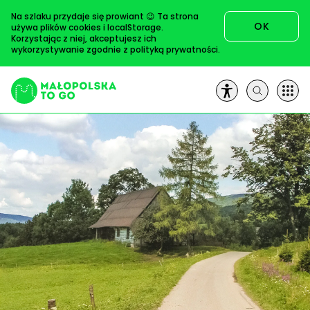
Przejdź
Na szlaku przydaje się prowiant 😉 Ta strona
do
OK
używa plików cookies i localStorage.
treści
Korzystając z niej, akceptujesz ich
wykorzystywanie zgodnie z
polityką prywatności
.
Szukaj:
Trasy
Artykuły
Książki
Na pole!
O nas