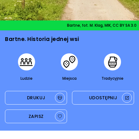
Nad wodę!
Bartne, fot. M. Klag, MIK, CC BY SA 3.0
Vademecum
Bartne. Historia jednej wsi
Ludzie
Miejsca
Tradycyjnie
DRUKUJ
UDOSTĘPNIJ
ZAPISZ