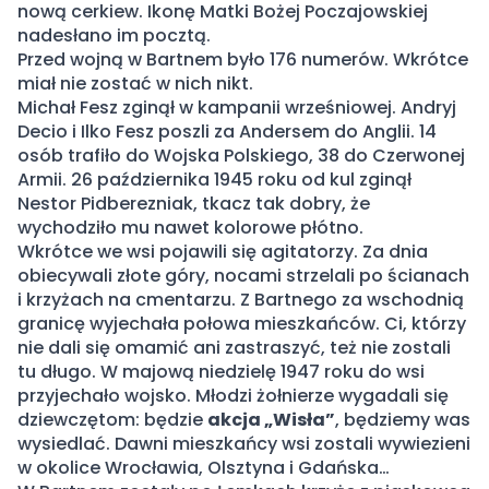
nową cerkiew. Ikonę Matki Bożej Poczajowskiej
nadesłano im pocztą.
Przed wojną w Bartnem było 176 numerów. Wkrótce
miał nie zostać w nich nikt.
Michał Fesz zginął w kampanii wrześniowej. Andryj
Decio i Ilko Fesz poszli za Andersem do Anglii. 14
osób trafiło do Wojska Polskiego, 38 do Czerwonej
Armii. 26 października 1945 roku od kul zginął
Nestor Pidberezniak, tkacz tak dobry, że
wychodziło mu nawet kolorowe płótno.
Wkrótce we wsi pojawili się agitatorzy. Za dnia
obiecywali złote góry, nocami strzelali po ścianach
i krzyżach na cmentarzu. Z Bartnego za wschodnią
granicę wyjechała połowa mieszkańców. Ci, którzy
nie dali się omamić ani zastraszyć, też nie zostali
tu długo. W majową niedzielę 1947 roku do wsi
przyjechało wojsko. Młodzi żołnierze wygadali się
dziewczętom: będzie
akcja „Wisła”
, będziemy was
wysiedlać. Dawni mieszkańcy wsi zostali wywiezieni
w okolice Wrocławia, Olsztyna i Gdańska…