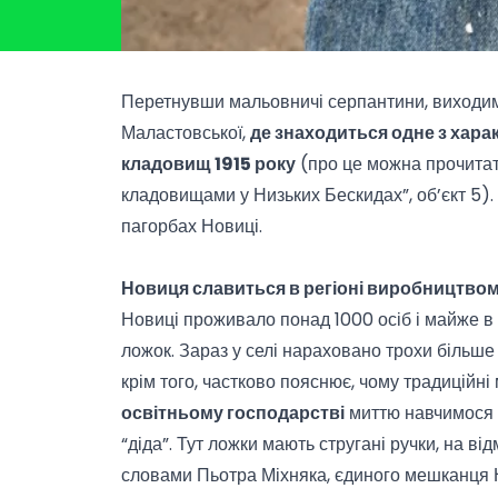
Перетнувши мальовничі серпантини, виходи
Маластовської,
де знаходиться одне з хара
кладовищ 1915 року
(про це можна прочитати
кладовищами у Низьких Бескидах”
, об’єкт 5
пагорбах Новиці.
Новиця славиться в регіоні виробництвом
Новиці проживало понад 1000 осіб і майже в 
ложок. Зараз у селі нараховано трохи більше
крім того, частково пояснює, чому традиційні
освітньому господарстві
миттю навчимося 
“діда”. Тут ложки мають стругані ручки, на від
словами Пьотра Міхняка, єдиного мешканця Н