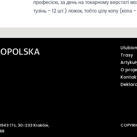
професією, за день на токарному верстаті мо
тузінь – 12 шт.) ложок, тобто цілу копу (копа –
Ulubio
Trasy
Artykuł
O proje
Kontak
Deklar
 1943 17c, 30-233 Kraków,
COPYRI
 88