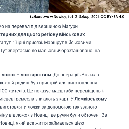
Łyżkarstwo w Nowicy, fot. Z. Szkup, 2021, CC BY-SA 4.0
мо на перевал під вершиною Магури
ктерних для цього регіону військових
 тут: “
Вірні присязі. Маршрут військовими
). Тут звертаємо до мальовничорозташованої на
 ложок – ложкарством.
До операції «Вісла» в
кожній родині був пристрій для виготовлення
 100 жителів. Це показує масштаби переміщень і,
 місцеві ремесла зникають з карт. У
Лемківському
виготовляти ложки за допомогою так званого
міну від ложок з Новиці, де ручки були обточені. За
овиці, який все життя займається цією