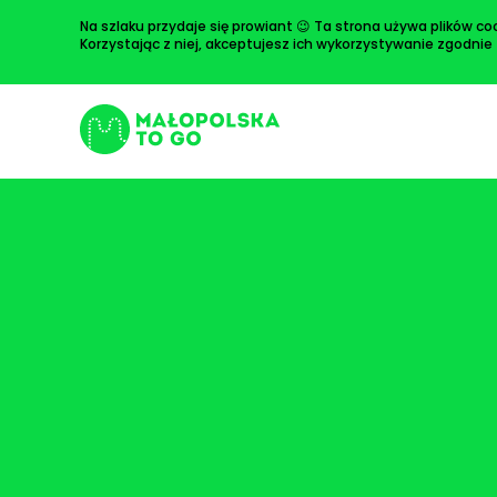
Skip
Na szlaku przydaje się prowiant 😉 Ta strona używa plików coo
to
Korzystając z niej, akceptujesz ich wykorzystywanie zgodnie
content
Ложкарство у Новиці
Search
for: