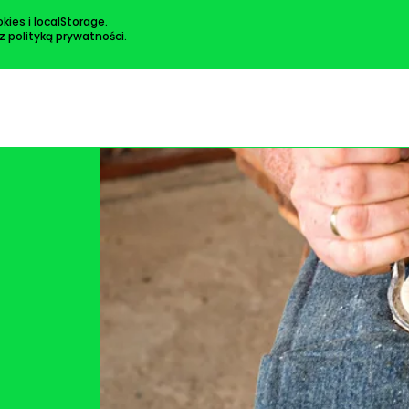
kies i localStorage.
 z
polityką prywatności
.