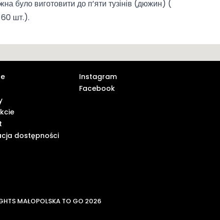
жна було виготовити до п’яти тузінів (дюжин) (
 60 шт.).
ne
Instagram
Facebook
y
kcie
t
acja dostępności
GHTS MAŁOPOLSKA TO GO 2026