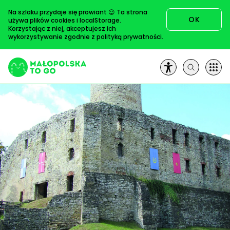
Przejdź
Na szlaku przydaje się prowiant 😉 Ta strona
do
OK
używa plików cookies i localStorage.
treści
Korzystając z niej, akceptujesz ich
wykorzystywanie zgodnie z
polityką prywatności
.
Szukaj:
Trasy
Artykuły
Książki
Na pole!
O nas