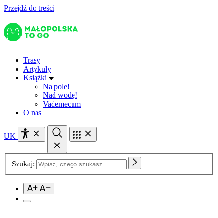
Przejdź do treści
Trasy
Artykuły
Książki
Na pole!
Nad wodę!
Vademecum
O nas
UK
Szukaj: