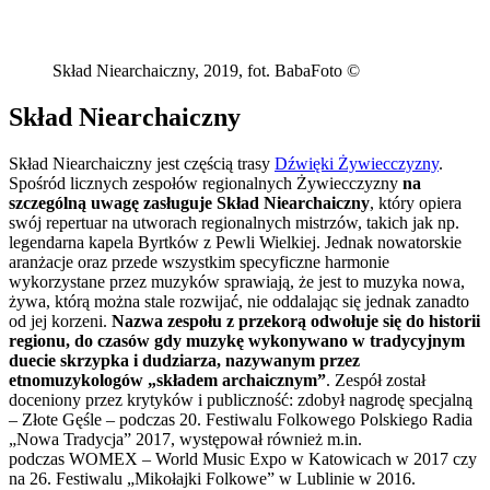
Skład Niearchaiczny, 2019, fot. BabaFoto ©
Skład Niearchaiczny
Skład Niearchaiczny jest częścią trasy
Dźwięki Żywiecczyzny
.
Spośród licznych zespołów regionalnych Żywiecczyzny
na
szczególną uwagę zasługuje Skład Niearchaiczny
, który opiera
swój repertuar na utworach regionalnych mistrzów, takich jak np.
legendarna kapela Byrtków z Pewli Wielkiej. Jednak nowatorskie
aranżacje oraz przede wszystkim specyficzne harmonie
wykorzystane przez muzyków sprawiają, że jest to muzyka nowa,
żywa, którą można stale rozwijać, nie oddalając się jednak zanadto
od jej korzeni.
Nazwa zespołu z przekorą odwołuje się do historii
regionu, do czasów gdy muzykę wykonywano w tradycyjnym
duecie skrzypka i dudziarza, nazywanym przez
etnomuzykologów „składem archaicznym”
. Zespół został
doceniony przez krytyków i publiczność: zdobył nagrodę specjalną
‒ Złote Gęśle ‒ podczas 20. Festiwalu Folkowego Polskiego Radia
„Nowa Tradycja” 2017, występował również m.in.
podczas WOMEX – World Music Expo w Katowicach w 2017 czy
na 26. Festiwalu „Mikołajki Folkowe” w Lublinie w 2016.