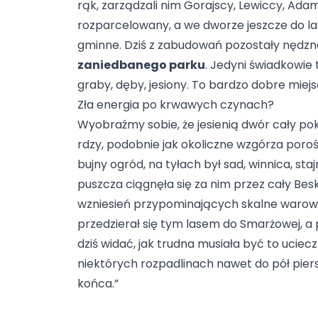
rąk, zarządzali nim Gorajscy, Lewiccy, Adam
rozparcelowany, a we dworze jeszcze do la
gminne. Dziś z zabudowań pozostały nędz
zaniedbanego parku
. Jedyni świadkowie
graby, dęby, jesiony. To bardzo dobre miejs
Zła energia po krwawych czynach?
Wyobraźmy sobie, że jesienią dwór cały p
rdzy, podobnie jak okoliczne wzgórza poroś
bujny ogród, na tyłach był sad, winnica, st
puszcza ciągnęła się za nim przez cały Bes
wzniesień przypominających skalne warow
przedzierał się tym lasem do Smarżowej, a 
dziś widać, jak trudna musiała być to uciec
niektórych rozpadlinach nawet do pół piersi.
końca.”