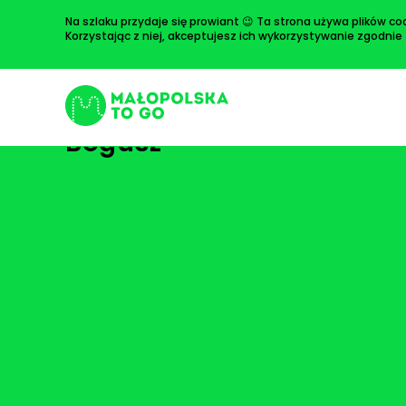
Przejdź
Na szlaku przydaje się prowiant 😉 Ta strona używa plików coo
do
Korzystając z niej, akceptujesz ich wykorzystywanie zgodnie
treści
Ruiny dworskie, Siedliska
Bogusz
Szukaj: