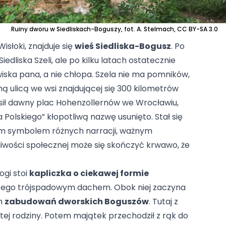
Ruiny dworu w Siedliskach-Boguszy, fot. A. Stelmach, CC BY-SA 3.0
słoki, znajduje się
wieś Siedliska-Bogusz
. Po
iedliska Szeli, ale po kilku latach ostatecznie
iska pana, a nie chłopa. Szela nie ma pomników,
ną ulicą
we wsi znajdującej się 300 kilometrów
osił dawny plac Hohenzollernów we Wrocławiu,
 Polskiego” kłopotliwą nazwę usunięto. Stał się
ym symbolem różnych narracji, ważnym
liwości społecznej może się skończyć krwawo, że
ogi stoi
kapliczka o ciekawej formie
tego trójspadowym dachem. Obok niej zaczyna
ch
zabudowań dworskich Boguszów
. Tutaj z
tej rodziny. Potem majątek przechodził z rąk do