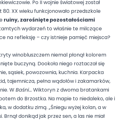
kiewiczowie. Po II wojnie światowej został
t 80. XX wieku funkcjonowało przedszkole
ne
ruiny, zarośnięte pozostałościami
 tamtych wydarzeń to właśnie te milczące
ce na refleksję – czy istnieje pamięć miejsca?
okryty winobluszczem niemal płonął kolorem
nięte buczyną. Dookoła niego roztaczał się
ajnie, sąsiek, powozownia, kuchnia. Karpacka
kid, tajemnicza, pełna wądołów i zakamarków,
nie. W
Baśni…
Wiktoryn z dwoma bratankami
potem do Brzostka. Na mapie to niedaleko, ale i
zka, w dodatku zimą. „Śniegu wyżej kolan, a w
 Brnął donikąd jak przez sen, a las nie miał