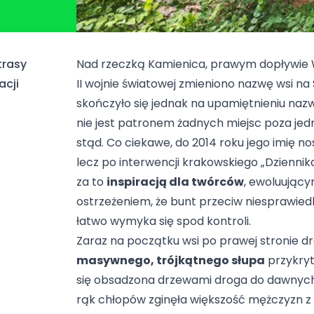
trasy
Nad rzeczką Kamienica, prawym dopływie Wi
acji
II wojnie światowej zmieniono nazwę wsi na S
skończyło się jednak na upamiętnieniu nazw
nie jest patronem żadnych miejsc poza jed
stąd. Co ciekawe, do 2014 roku jego imię n
lecz po interwencji krakowskiego „Dziennika
za to
inspiracją dla twórców
, ewoluując
ostrzeżeniem, że bunt przeciw niesprawied
łatwo wymyka się spod kontroli.
Zaraz na początku wsi po prawej stronie dr
masywnego, trójkątnego słupa
przykry
się obsadzona drzewami droga do dawny
rąk chłopów zginęła większość mężczyzn z 