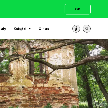
OK
kuły
Książki
O nas