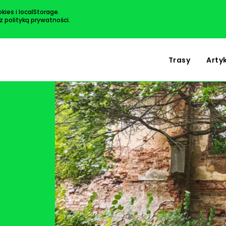
kies i localStorage.
 z
polityką prywatności
.
-
Trasy
Arty