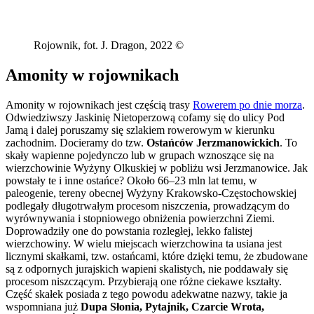
Rojownik, fot. J. Dragon, 2022 ©
Amonity w rojownikach
Amonity w rojownikach jest częścią trasy
Rowerem po dnie morza
.
Odwiedziwszy Jaskinię Nietoperzową cofamy się do ulicy Pod
Jamą i dalej poruszamy się szlakiem rowerowym w kierunku
zachodnim. Docieramy do tzw.
Ostańców Jerzmanowickich
. To
skały wapienne pojedynczo lub w grupach wznoszące się na
wierzchowinie Wyżyny Olkuskiej w pobliżu wsi Jerzmanowice. Jak
powstały te i inne ostańce? Około 66–23 mln lat temu, w
paleogenie, tereny obecnej Wyżyny Krakowsko-Częstochowskiej
podlegały długotrwałym procesom niszczenia, prowadzącym do
wyrównywania i stopniowego obniżenia powierzchni Ziemi.
Doprowadziły one do powstania rozległej, lekko falistej
wierzchowiny. W wielu miejscach wierzchowina ta usiana jest
licznymi skałkami, tzw. ostańcami, które dzięki temu, że zbudowane
są z odpornych jurajskich wapieni skalistych, nie poddawały się
procesom niszczącym. Przybierają one różne ciekawe kształty.
Część skałek posiada z tego powodu adekwatne nazwy, takie ja
wspomniana już
Dupa Słonia, Pytajnik, Czarcie Wrota,