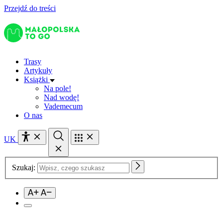
Przejdź do treści
Trasy
Artykuły
Książki
Na pole!
Nad wodę!
Vademecum
O nas
UK
Szukaj: