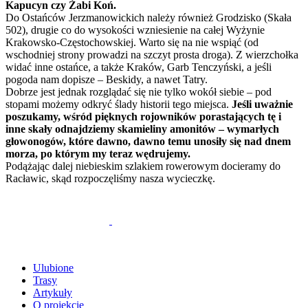
Kapucyn czy Żabi Koń.
Do Ostańców Jerzmanowickich należy również Grodzisko (Skała
502), drugie co do wysokości wzniesienie na całej Wyżynie
Krakowsko-Częstochowskiej. Warto się na nie wspiąć (od
wschodniej strony prowadzi na szczyt prosta droga). Z wierzchołka
widać inne ostańce, a także Kraków, Garb Tenczyński, a jeśli
pogoda nam dopisze – Beskidy, a nawet Tatry.
Dobrze jest jednak rozglądać się nie tylko wokół siebie – pod
stopami możemy odkryć ślady historii tego miejsca.
Jeśli uważnie
poszukamy, wśród pięknych rojowników porastających tę i
inne skały odnajdziemy skamieliny amonitów – wymarłych
głowonogów, które dawno, dawno temu unosiły się nad dnem
morza, po którym my teraz wędrujemy.
Podążając dalej niebieskim szlakiem rowerowym docieramy do
Racławic, skąd rozpoczęliśmy nasza wycieczkę.
Ulubione
Trasy
Artykuły
O projekcie