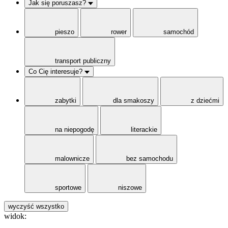
Jak się poruszasz?
pieszo
rower
samochód
transport publiczny
Co Cię interesuje?
zabytki
dla smakoszy
z dziećmi
na niepogodę
literackie
malownicze
bez samochodu
sportowe
niszowe
wyczyść wszystko
widok: