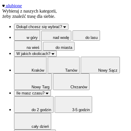
ulubione
Wybieraj z naszych kategorii,
żeby znaleźć trasę dla siebie.
Dokąd chcesz się wybrać?
w góry
nad wodę
do lasu
na wieś
do miasta
W jakich okolicach?
Kraków
Tarnów
Nowy Sącz
Nowy Targ
Chrzanów
Ile masz czasu?
do 2 godzin
3-5 godzin
cały dzień