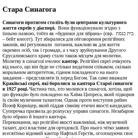
Стара Синагога
Синагоги протягом століть були центрами культурного
життя євреїв
у
діаспорі.
Вони функціонували згідно з
їхньою назвою, тобто як «будинки для зібрань» (євр. בית כנסת
– бейт кнесет). Тут збиралися для обговорення релігійних
законів, які регулювали питання, важливі як для життя
окремих осіб, так і громади, а з часу зруйнування Другого
Єрусалимського храму стали також місцем для молитви.
Молитву в синагозі очолює
кантор
. Релігійні євреї очікують
від нього, що він буде не стільки видатним співаком, скільки
моральним авторитетом, гідним покладеного на нього
завдання – представляти їх перед Богом. Так само вважали
Краківські євреї, які боролися за кантора Старої синагоги
в 1927 році.
Частина тих, хто молився в синагозі, хотіла, щоб
цю функцію було покладено на Хаїма Ципреса, який підкорив
їх своїм музичним талантом. Однак проти виступив рабин
Йозеф Корніцер, який піддав сімніву етичні якості кандидата.
Суперечка призвела до розпуску управи синагоги. Незабаром
було обрано й іншого кантора.
Переконання, що релігійні якості важливіші, ніж музичний
талант, досі властиве для ортодоксії. Про нього чітко заявив
всесвітньо відомий кантор Нафталі Герстiк, оголошуючи своє