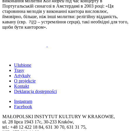
виконання молитви
Кол нідрей
під час концерту в
Португальській синагозі в Амстердамі в 2003 році: «Ця
старовинна мелодія у виконанні кантора висловлює,
ймовірно, більше, ніж інші молитви: релігійну відданість,
кавану (євр. כַּוָּנָה – устремління серця), такі необхідні для того,
щоби бути кантором».
Ulubione
Trasy
Artykuły
O projekcie
Kontakt
Deklaracja dostępności
Instagram
Facebook
MAŁOPOLSKI INSTYTUT KULTURY W KRAKOWIE,
ul. 28 lipca 1943 17c, 30-233 Kraków,
tel.: +48 12 422 18 84, 631 30 70, 631 31 75,