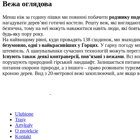
Вежа оглядова
Менш ніж за годину пішки ми повинні побачити
родзинку подо
нагадувати дерев’яні готичні костели. Решту веж, які виглядаю
безпечна, тому на неї можуть наважитися навіть люди, які боять
будь-яку пору року.
На найвищому рівні, куди провадять 138 сходинок, ми знаходи
безумовно, одні з найкрасивіших у Горцях
. У гарну погоду м
штемпель. А шанувальники сучасних технологій можуть перегля
Існують також деякі контраверсії, пов’язані з вежами
. Всі в
порушують природний гірський ландшафт. Залишається питанн
питання охорони природи, а з іншого – право розвивати туризм 
кроною дерев. Вид з 20-метрової вежі захоплюючий, але якщо в
Ulubione
Trasy
Artykuły
O projekcie
Kontakt