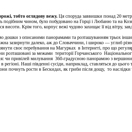
рожі, тобто оглядову вежу.
Ця споруда заввишки понад 20 метрів
ть подібним чином, було побудовано на Горці і Любаню та на Коз
ся висоти. Крім того, корпус вежі чудово захищає її від вітру, 
мо дошки з описаними панорамами та розташуванням трьох інших
ожна зазирнути далеко, аж до Словаччини, і широко — углиб різн
нути своє перебування на Магурках в Інтернеті, про що регуляр
они розташовані за межами території Горчанського Національног
я: чи привілей милування 360-градусною панорамою з вершини 
в регіоні. Наші південні сусіди, наприклад, ставляться до цьог
они почнуть рости в Бескидах, як гриби після дощу, то наслідк