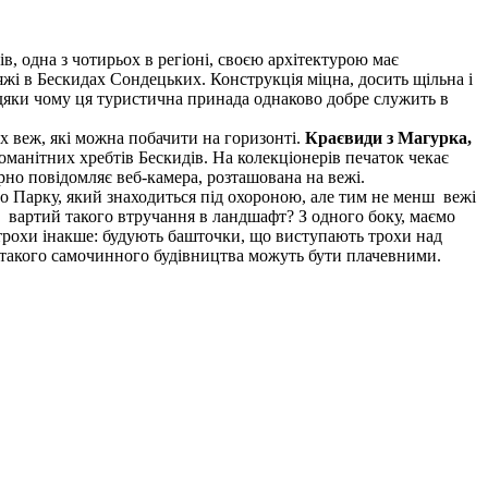
, одна з чотирьох в регіоні, своєю архітектурою має
яжі в Бескидах Сондецьких. Конструкція міцна, досить щільна і
завдяки чому ця туристична принада однаково добре служить в
 веж, які можна побачити на горизонті.
Краєвиди з Магурка,
оманітних хребтів Бескидів. На колекціонерів печаток чекає
но повідомляє веб-камера, розташована на вежі.
о Парку, який знаходиться під охороною, але тим не менш вежі
вартий такого втручання в ландшафт? З одного боку, маємо
о трохи інакше: будують башточки, що виступають трохи над
и такого самочинного будівництва можуть бути плачевними.