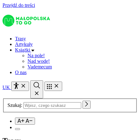
Przejdź do treści
Trasy
Artykuły
Książki
Na pole!
Nad wodę!
Vademecum
O nas
UK
Szukaj: