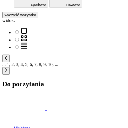
sportowe
niszowe
wyczyść wszystko
widok:
...
1
,
2
,
3
,
4
,
5
,
6
,
7
,
8
,
9
,
10
,
...
Do poczytania