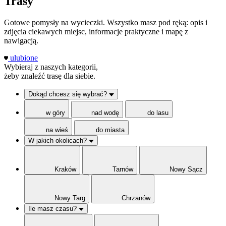
Trasy
Gotowe pomysły na wycieczki. Wszystko masz pod ręką: opis i
zdjęcia ciekawych miejsc, informacje praktyczne i mapę z
nawigacją.
ulubione
Wybieraj z naszych kategorii,
żeby znaleźć trasę dla siebie.
Dokąd chcesz się wybrać?
w góry
nad wodę
do lasu
na wieś
do miasta
W jakich okolicach?
Kraków
Tarnów
Nowy Sącz
Nowy Targ
Chrzanów
Ile masz czasu?