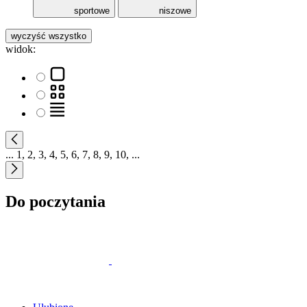
sportowe
niszowe
wyczyść wszystko
widok:
...
1
,
2
,
3
,
4
,
5
,
6
,
7
,
8
,
9
,
10
,
...
Do poczytania