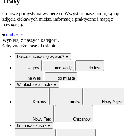
Trasy
Gotowe pomysły na wycieczki. Wszystko masz pod ręką: opis i
zdjęcia ciekawych miejsc, informacje praktyczne i mapę z
nawigacją.
ulubione
Wybieraj z naszych kategorii,
żeby znaleźć trasę dla siebie.
Dokąd chcesz się wybrać?
w góry
nad wodę
do lasu
na wieś
do miasta
W jakich okolicach?
Kraków
Tarnów
Nowy Sącz
Nowy Targ
Chrzanów
Ile masz czasu?