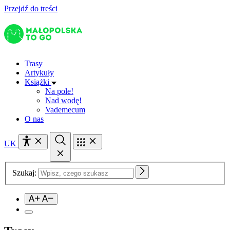
Przejdź do treści
Trasy
Artykuły
Książki
Na pole!
Nad wodę!
Vademecum
O nas
UK
Szukaj: