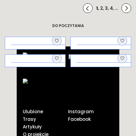
białe złoto
1
,
2
,
3
,
4
,
...
DO POCZYTANIA
Architektura
Na piknik!
uzdrowiskowa
Galicyjscy
Kto co pierwszy
aptekarze i ich
pstryknął?
odkrycie
Ulubione
Instagram
Trasy
Facebook
Artykuły
O projekcie