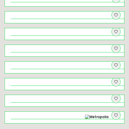
Kraków na niepogodę
Świat ukryty ‒ krużganki klasztorów
krakowskich
Kryminalny Kraków (18+). Spacer
tropem najsłynniejszych zbrodni w
dziejach miasta
Rowerem z widokami – wycieczka
rowerowa przez Dolinki Krakowskie
Rabka-Zdrój – od muzealnych
skarbów po zbójeckie legendy
Brzankowe zjazdy i podjazdy
Żegiestów – uzdrowisko, które
ponownie zaczyna istnieć
Rowerem przez Ciężkowicko–
Rożnowski Park Krajobrazowy
Wielickie solniczki, łapy niedźwiedzi i