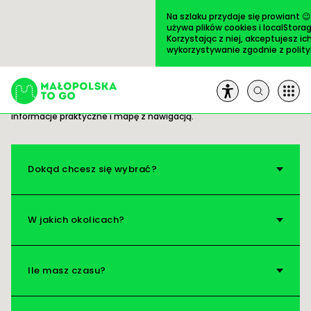
Przejdź
do
Na szlaku przydaje się prowiant 
treści
używa plików cookies i localStorag
Korzystając z niej, akceptujesz ic
wykorzystywanie zgodnie z
polit
Trasy
ULUBIONE
Gotowe pomysły na wycieczki. Wszystko masz
pod ręką: opis i zdjęcia ciekawych miejsc,
informacje praktyczne i mapę z nawigacją.
Szukaj:
Trasy
Dokąd chcesz się wybrać?
Artykuły
W jakich okolicach?
Książki
Ile masz czasu?
Na pole!
O nas