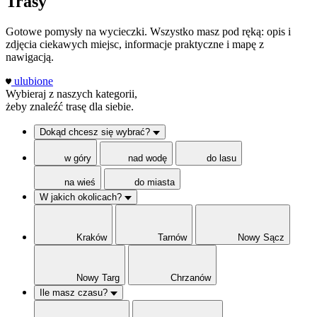
Trasy
Gotowe pomysły na wycieczki. Wszystko masz pod ręką: opis i
zdjęcia ciekawych miejsc, informacje praktyczne i mapę z
nawigacją.
ulubione
Wybieraj z naszych kategorii,
żeby znaleźć trasę dla siebie.
Dokąd chcesz się wybrać?
w góry
nad wodę
do lasu
na wieś
do miasta
W jakich okolicach?
Kraków
Tarnów
Nowy Sącz
Nowy Targ
Chrzanów
Ile masz czasu?