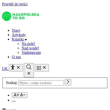
Przejdź do treści
Trasy
Artykuły
Książki
Na pole!
Nad wodę!
Vademecum
O nas
UK
Szukaj: