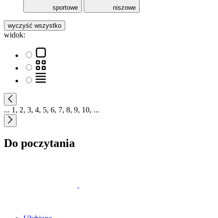
sportowe
niszowe
wyczyść wszystko
widok:
...
1
,
2
,
3
,
4
,
5
,
6
,
7
,
8
,
9
,
10
,
...
Do poczytania