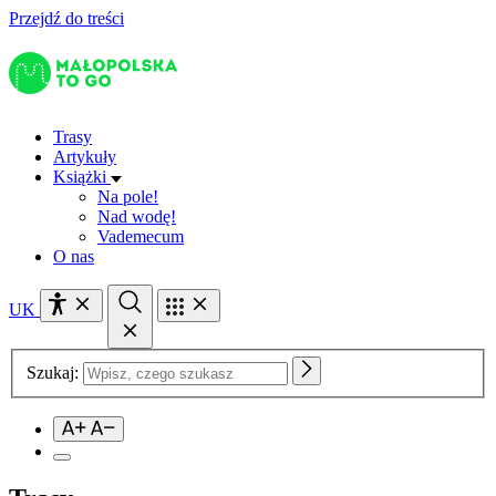
Przejdź do treści
Trasy
Artykuły
Książki
Na pole!
Nad wodę!
Vademecum
O nas
UK
Szukaj: