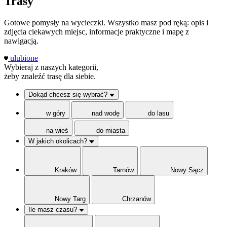
Trasy
Gotowe pomysły na wycieczki. Wszystko masz pod ręką: opis i
zdjęcia ciekawych miejsc, informacje praktyczne i mapę z
nawigacją.
ulubione
Wybieraj z naszych kategorii,
żeby znaleźć trasę dla siebie.
Dokąd chcesz się wybrać?
w góry
nad wodę
do lasu
na wieś
do miasta
W jakich okolicach?
Kraków
Tarnów
Nowy Sącz
Nowy Targ
Chrzanów
Ile masz czasu?