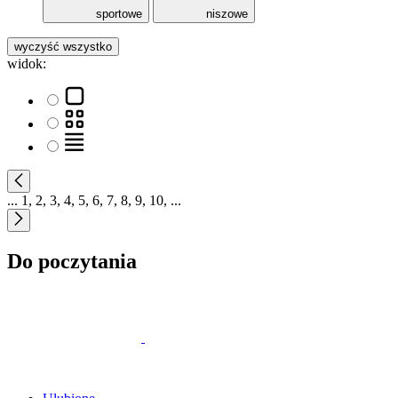
sportowe
niszowe
wyczyść wszystko
widok:
...
1
,
2
,
3
,
4
,
5
,
6
,
7
,
8
,
9
,
10
,
...
Do poczytania