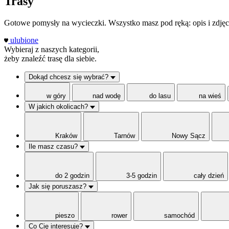
Trasy
Gotowe pomysły na wycieczki. Wszystko masz pod ręką: opis i zdjęci
ulubione
Wybieraj z naszych kategorii,
żeby znaleźć trasę dla siebie.
Dokąd chcesz się wybrać?
w góry
nad wodę
do lasu
na wieś
W jakich okolicach?
Kraków
Tarnów
Nowy Sącz
Ile masz czasu?
do 2 godzin
3-5 godzin
cały dzień
Jak się poruszasz?
pieszo
rower
samochód
Co Cię interesuje?