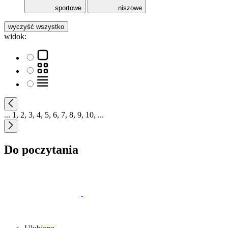
sportowe
niszowe
wyczyść wszystko
widok:
...
1
,
2
,
3
,
4
,
5
,
6
,
7
,
8
,
9
,
10
,
...
Do poczytania