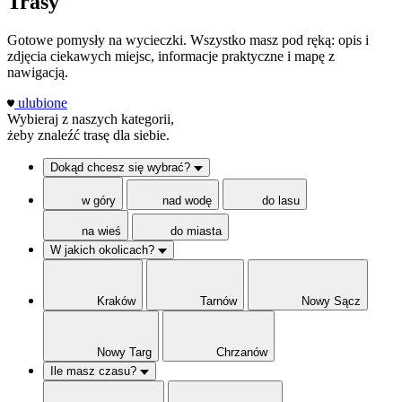
Trasy
Gotowe pomysły na wycieczki. Wszystko masz pod ręką: opis i
zdjęcia ciekawych miejsc, informacje praktyczne i mapę z
nawigacją.
ulubione
Wybieraj z naszych kategorii,
żeby znaleźć trasę dla siebie.
Dokąd chcesz się wybrać?
w góry
nad wodę
do lasu
na wieś
do miasta
W jakich okolicach?
Kraków
Tarnów
Nowy Sącz
Nowy Targ
Chrzanów
Ile masz czasu?