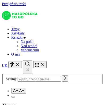
Przejdź do treści
Trasy
Artykuły
Książki
Na pole!
Nad wodę!
Vademecum
O nas
UK
Szukaj: