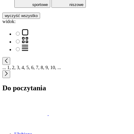
sportowe
niszowe
wyczyść wszystko
widok:
...
1
,
2
,
3
,
4
,
5
,
6
,
7
,
8
,
9
,
10
,
...
Do poczytania