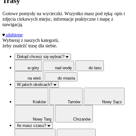
Trasy
Gotowe pomysły na wycieczki. Wszystko masz pod ręką: opis i
zdjęcia ciekawych miejsc, informacje praktyczne i mapę z
nawigacją.
ulubione
Wybieraj z naszych kategorii,
żeby znaleźć trasę dla siebie.
Dokąd chcesz się wybrać?
w góry
nad wodę
do lasu
na wieś
do miasta
W jakich okolicach?
Kraków
Tarnów
Nowy Sącz
Nowy Targ
Chrzanów
Ile masz czasu?