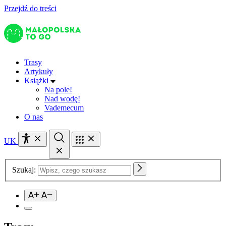
Przejdź do treści
Trasy
Artykuły
Książki
Na pole!
Nad wodę!
Vademecum
O nas
UK
Szukaj: