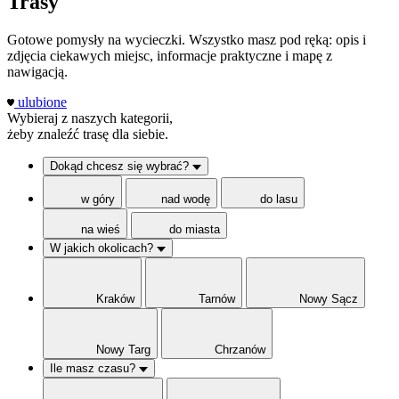
Trasy
Gotowe pomysły na wycieczki. Wszystko masz pod ręką: opis i
zdjęcia ciekawych miejsc, informacje praktyczne i mapę z
nawigacją.
ulubione
Wybieraj z naszych kategorii,
żeby znaleźć trasę dla siebie.
Dokąd chcesz się wybrać?
w góry
nad wodę
do lasu
na wieś
do miasta
W jakich okolicach?
Kraków
Tarnów
Nowy Sącz
Nowy Targ
Chrzanów
Ile masz czasu?