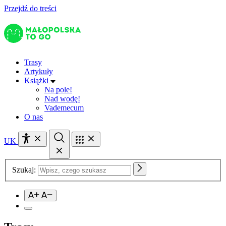
Przejdź do treści
Trasy
Artykuły
Książki
Na pole!
Nad wodę!
Vademecum
O nas
UK
Szukaj: