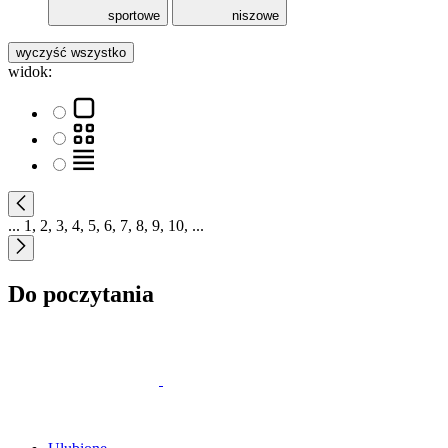
sportowe
niszowe
wyczyść wszystko
widok:
...
1
,
2
,
3
,
4
,
5
,
6
,
7
,
8
,
9
,
10
,
...
Do poczytania