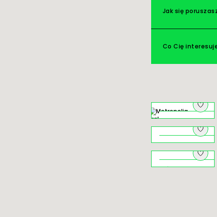
Jak się poruszas
Co Cię interesuj
Na pograniczu
o czym szumią
młyny
Niezwykłe
Jezioro
Rożnowskie
Świat ukryty ‒
krużganki
klasztorów
krakowskich