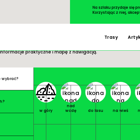
Przejdź
do
Na szlaku przydaje się p
treści
Korzystając z niej, akce
Trasy
Arty
 wycieczki. Wszystko masz pod ręką: opis i zdjęcia
informacje praktyczne i mapę z nawigacją.
ę wybrać?
ch?
nad
w góry
wodę
do lasu
na wieś