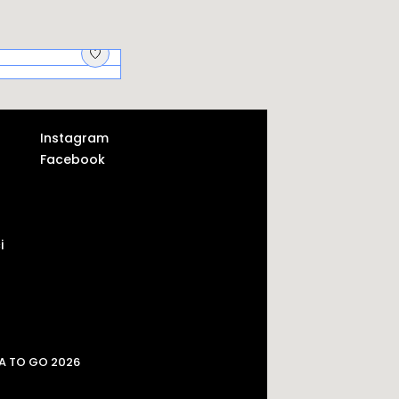
jscy aptekarze i
krycie
Instagram
Facebook
i
A TO GO 2026