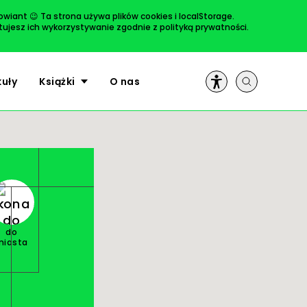
rowiant 😉 Ta strona używa plików cookies i localStorage.
ptujesz ich wykorzystywanie zgodnie z
polityką prywatności
.
ULUBIONE
kuły
Książki
O nas
do
miasta