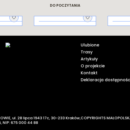
dziejach miasta
Krakowskie
legendy
DO POCZYTANIA
Na piknik!
Galicy
ich od
Ulubione
Trasy
Artykuły
O projekcie
Kontakt
Deklaracja dostępnośc
KOWIE,
ul. 28 lipca 1943 17c, 30-233 Kraków,
COPYRIGHTS MAŁOPOLSK
,
NIP: 675 000 44 88