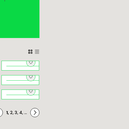
Architektki.
Herstorie
budynków
Natura pod
zaprojektowanych
i
dachem –
przez kobiety
przyrodniczy
Brzankowe zjazdy i
Kraków na
podjazdy
ę
niepogodę
1
,
2
,
3
,
4
,
...