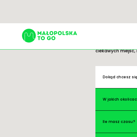
Trasy
Gotowe pomysły na
ciekawych miejsc, 
Szukaj:
Dokąd chcesz si
W jakich okolica
Ile masz czasu?