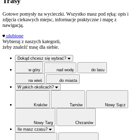
Trasy
Gotowe pomysły na wycieczki. Wszystko masz pod ręką: opis i
zdjęcia ciekawych miejsc, informacje praktyczne i mapę z
nawigacją.
ulubione
Wybieraj z naszych kategorii,
żeby znaleźć trasę dla siebie.
Dokąd chcesz się wybrać?
w góry
nad wodę
do lasu
na wieś
do miasta
W jakich okolicach?
Kraków
Tarnów
Nowy Sącz
Nowy Targ
Chrzanów
Ile masz czasu?