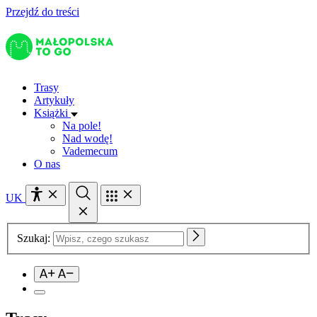
Przejdź do treści
Trasy
Artykuły
Książki
Na pole!
Nad wodę!
Vademecum
O nas
UK
Szukaj: