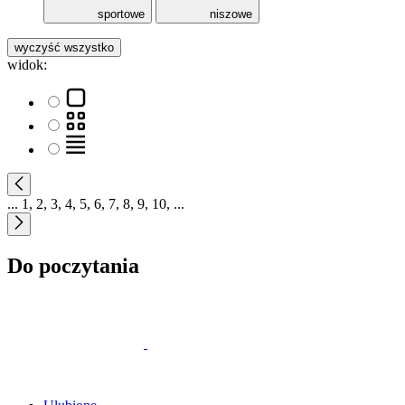
sportowe
niszowe
wyczyść wszystko
widok:
...
1
,
2
,
3
,
4
,
5
,
6
,
7
,
8
,
9
,
10
,
...
Do poczytania