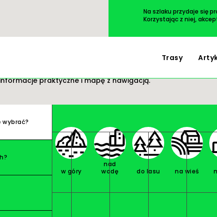
Przejdź
do
Na szlaku przydaje się p
treści
Korzystając z niej, akce
Trasy
Arty
 wycieczki. Wszystko masz pod ręką: opis i zdjęcia
informacje praktyczne i mapę z nawigacją.
ę wybrać?
ch?
nad
w góry
wodę
do lasu
na wieś