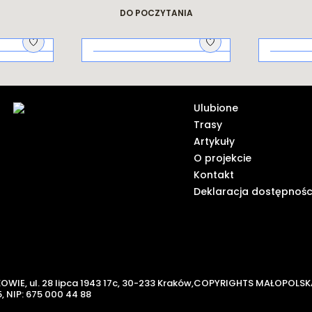
dziejach miasta
Krakowskie
legendy
DO POCZYTANIA
Na piknik!
Galicy
ich od
Ulubione
Trasy
Artykuły
O projekcie
Kontakt
Deklaracja dostępnośc
KOWIE,
ul. 28 lipca 1943 17c, 30-233 Kraków,
COPYRIGHTS MAŁOPOLSK
,
NIP: 675 000 44 88