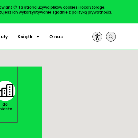
rowiant 😉 Ta strona używa plików cookies i localStorage.
ptujesz ich wykorzystywanie zgodnie z
polityką prywatności
.
ULUBIONE
kuły
Książki
O nas
do
miasta