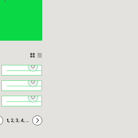
Architektki.
Herstorie
budynków
Natura pod
zaprojektowanych
i
dachem –
przez kobiety
przyrodniczy
Brzankowe zjazdy i
Kraków na
podjazdy
ę
niepogodę
1
,
2
,
3
,
4
,
...