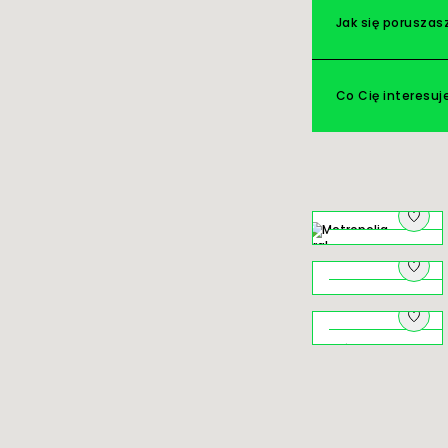
Jak się poruszas
Co Cię interesuj
Na pograniczu
o czym szumią
młyny
Niezwykłe
Jezioro
Rożnowskie
Świat ukryty ‒
krużganki
klasztorów
krakowskich