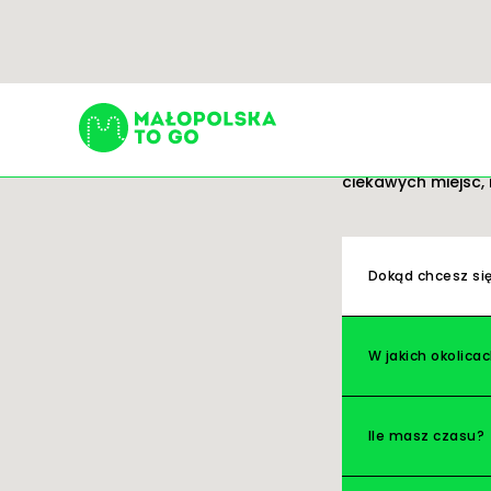
Trasy
Gotowe pomysły na
ciekawych miejsc, 
Szukaj:
Dokąd chcesz si
W jakich okolica
Ile masz czasu?