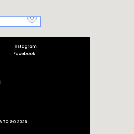
jscy aptekarze i
krycie
Instagram
Facebook
i
A TO GO 2026