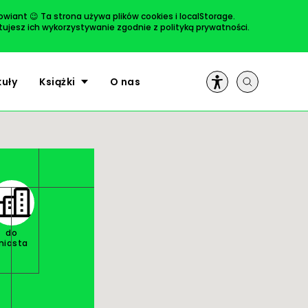
rowiant 😉 Ta strona używa plików cookies i localStorage.
ptujesz ich wykorzystywanie zgodnie z
polityką prywatności
.
ULUBIONE
kuły
Książki
O nas
do
miasta