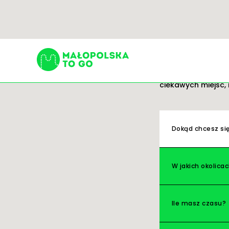
Trasy
Gotowe pomysły na
ciekawych miejsc, 
Szukaj:
Dokąd chcesz si
W jakich okolica
Ile masz czasu?