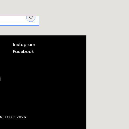
jscy aptekarze i
krycie
Instagram
Facebook
i
A TO GO 2026