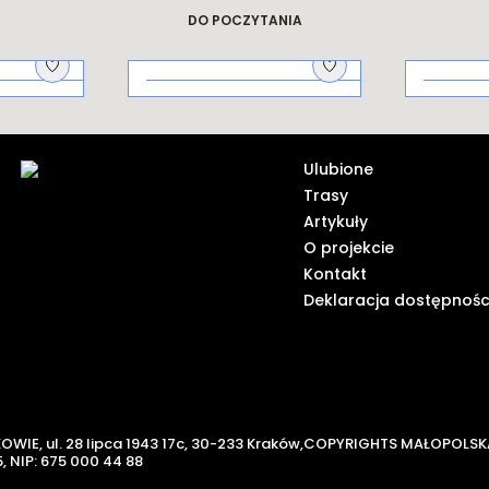
dziejach miasta
Krakowskie
legendy
DO POCZYTANIA
Na piknik!
Galicy
ich od
Ulubione
Trasy
Artykuły
O projekcie
Kontakt
Deklaracja dostępnośc
KOWIE,
ul. 28 lipca 1943 17c, 30-233 Kraków,
COPYRIGHTS MAŁOPOLSK
,
NIP: 675 000 44 88