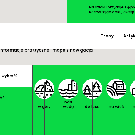
Przejdź
do
Na szlaku przydaje się p
treści
Korzystając z niej, akce
Trasy
Arty
 wycieczki. Wszystko masz pod ręką: opis i zdjęcia
informacje praktyczne i mapę z nawigacją.
ę wybrać?
ch?
nad
w góry
wodę
do lasu
na wieś