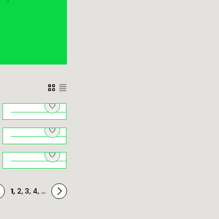
Architektki.
Herstorie
budynków
Natura pod
zaprojektowanych
i
dachem –
przez kobiety
przyrodniczy
Brzankowe zjazdy i
Kraków na
podjazdy
ę
niepogodę
1
,
2
,
3
,
4
,
...