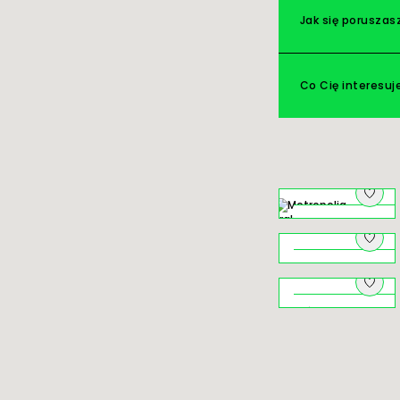
Jak się poruszas
Co Cię interesuj
Na pograniczu
o czym szumią
młyny
Niezwykłe
Jezioro
Rożnowskie
Świat ukryty ‒
krużganki
klasztorów
krakowskich