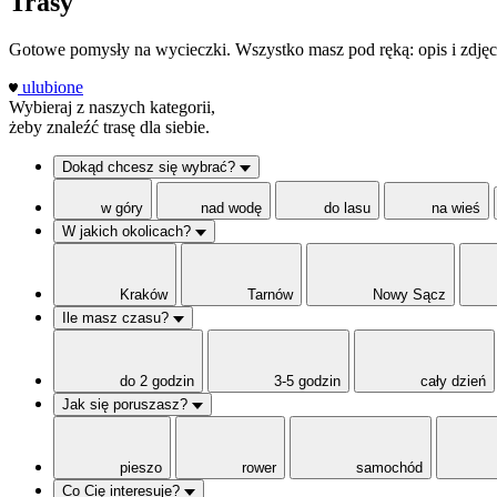
Trasy
Gotowe pomysły na wycieczki. Wszystko masz pod ręką: opis i zdjęci
ulubione
Wybieraj z naszych kategorii,
żeby znaleźć trasę dla siebie.
Dokąd chcesz się wybrać?
w góry
nad wodę
do lasu
na wieś
W jakich okolicach?
Kraków
Tarnów
Nowy Sącz
Ile masz czasu?
do 2 godzin
3-5 godzin
cały dzień
Jak się poruszasz?
pieszo
rower
samochód
Co Cię interesuje?