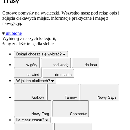
Trasy
Gotowe pomysły na wycieczki. Wszystko masz pod ręką: opis i
zdjęcia ciekawych miejsc, informacje praktyczne i mapę z
nawigacją.
ulubione
Wybieraj z naszych kategorii,
żeby znaleźć trasę dla siebie.
Dokąd chcesz się wybrać?
w góry
nad wodę
do lasu
na wieś
do miasta
W jakich okolicach?
Kraków
Tarnów
Nowy Sącz
Nowy Targ
Chrzanów
Ile masz czasu?