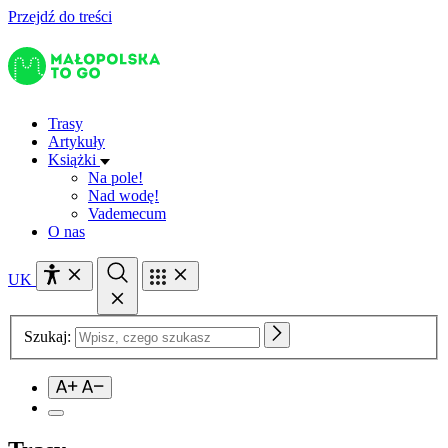
Przejdź do treści
Trasy
Artykuły
Książki
Na pole!
Nad wodę!
Vademecum
O nas
UK
Szukaj: