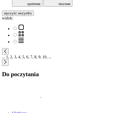
sportowe
niszowe
wyczyść wszystko
widok:
...
1
,
2
,
3
,
4
,
5
,
6
,
7
,
8
,
9
,
10
,
...
Do poczytania