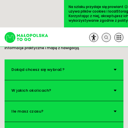
Przejdź
do
Na szlaku przydaje się prowiant 
treści
używa plików cookies i localStorag
Korzystając z niej, akceptujesz ic
wykorzystywanie zgodnie z
polit
Trasy
ULUBIONE
Gotowe pomysły na wycieczki. Wszystko masz
pod ręką: opis i zdjęcia ciekawych miejsc,
informacje praktyczne i mapę z nawigacją.
Szukaj:
Trasy
Dokąd chcesz się wybrać?
Artykuły
W jakich okolicach?
Książki
Ile masz czasu?
Na pole!
O nas