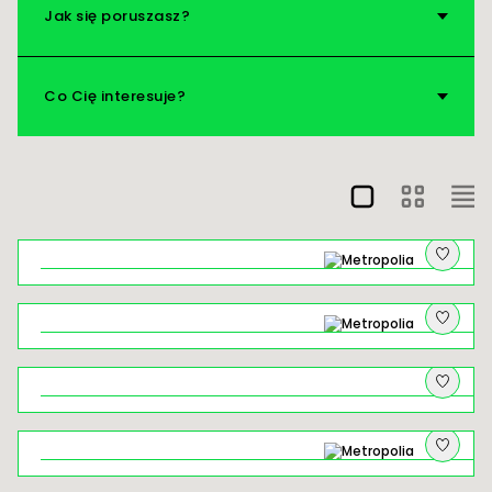
Jak się poruszasz?
Nad wodę!
Vademecum
Co Cię interesuje?
Na pograniczu: o czym szumią młyny
Zanurz się w leśnej kąpieli Doliny
Mnikowskiej
Łysa Góra w Krakowie – ceramiczny
spacer śladami realizacji z „Kamionki"