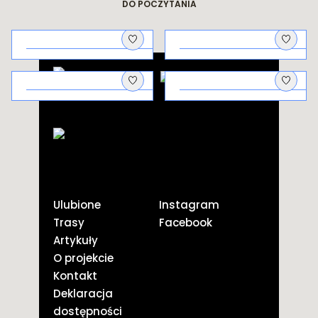
DO POCZYTANIA
Architektura
Na piknik!
uzdrowiskowa
Galicyjscy
Kto co pierwszy
aptekarze i ich
pstryknął?
odkrycie
Ulubione
Instagram
Trasy
Facebook
Artykuły
O projekcie
Kontakt
Deklaracja
dostępności