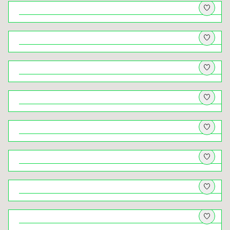
Do Kochanowa jeden krok
Architektki. Herstorie budynków
zaprojektowanych przez kobiety
Niezwykłe Jezioro Rożnowskie
Z psem w krainę wapiennych skał –
wędrówka dookoła Nielepic i przez
Dolinę Brzoskwinki
Nowy Sącz – między rzekami, między
dawniej a dziś
Z psem na Lubomir, Łysinę i Trzy
Kopce. I panorama, po którą wraca się
jak po oddech
Natura pod dachem – przyrodniczy
Kraków na niepogodę
Świat ukryty ‒ krużganki klasztorów
krakowskich