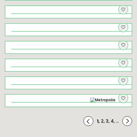
Kryminalny Kraków (18+). Spacer
tropem najsłynniejszych zbrodni w
dziejach miasta
Rowerem z widokami – wycieczka
rowerowa przez Dolinki Krakowskie
Rabka-Zdrój – od muzealnych
skarbów po zbójeckie legendy
Brzankowe zjazdy i podjazdy
Żegiestów – uzdrowisko, które
ponownie zaczyna istnieć
Rowerem przez Ciężkowicko–
Rożnowski Park Krajobrazowy
Wielickie solniczki, łapy niedźwiedzi i
białe złoto
1
,
2
,
3
,
4
,
...