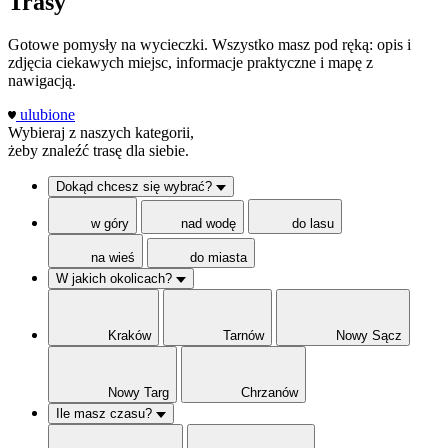
Trasy
Gotowe pomysły na wycieczki. Wszystko masz pod ręką: opis i
zdjęcia ciekawych miejsc, informacje praktyczne i mapę z
nawigacją.
ulubione
Wybieraj z naszych kategorii,
żeby znaleźć trasę dla siebie.
Dokąd chcesz się wybrać?
w góry
nad wodę
do lasu
na wieś
do miasta
W jakich okolicach?
Kraków
Tarnów
Nowy Sącz
Nowy Targ
Chrzanów
Ile masz czasu?