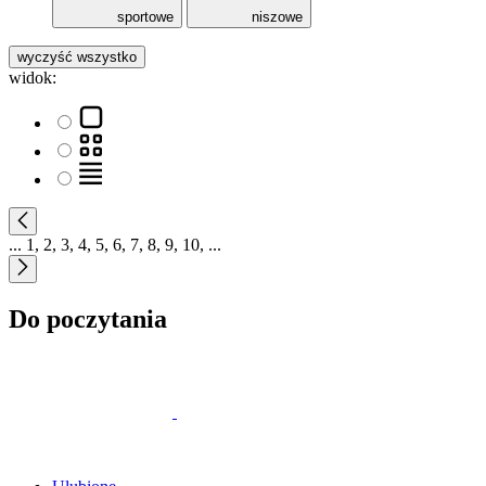
sportowe
niszowe
wyczyść wszystko
widok:
...
1
,
2
,
3
,
4
,
5
,
6
,
7
,
8
,
9
,
10
,
...
Do poczytania