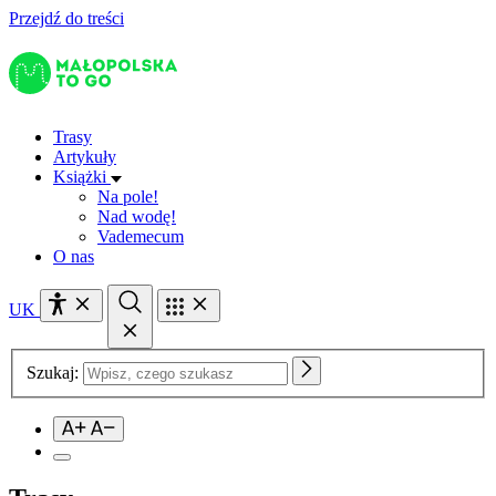
Przejdź do treści
Trasy
Artykuły
Książki
Na pole!
Nad wodę!
Vademecum
O nas
UK
Szukaj: