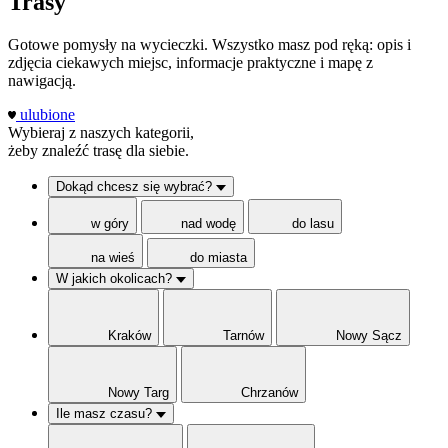
Trasy
Gotowe pomysły na wycieczki. Wszystko masz pod ręką: opis i
zdjęcia ciekawych miejsc, informacje praktyczne i mapę z
nawigacją.
ulubione
Wybieraj z naszych kategorii,
żeby znaleźć trasę dla siebie.
Dokąd chcesz się wybrać?
w góry
nad wodę
do lasu
na wieś
do miasta
W jakich okolicach?
Kraków
Tarnów
Nowy Sącz
Nowy Targ
Chrzanów
Ile masz czasu?