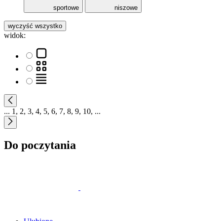
sportowe
niszowe
wyczyść wszystko
widok:
...
1
,
2
,
3
,
4
,
5
,
6
,
7
,
8
,
9
,
10
,
...
Do poczytania