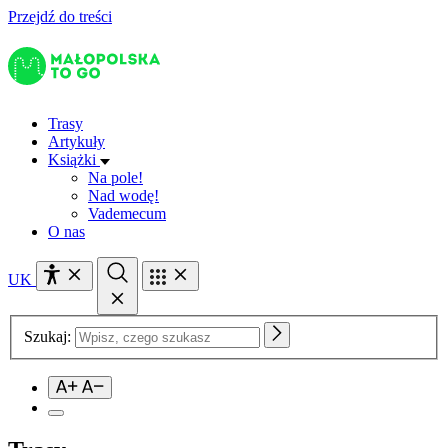
Przejdź do treści
Trasy
Artykuły
Książki
Na pole!
Nad wodę!
Vademecum
O nas
UK
Szukaj: