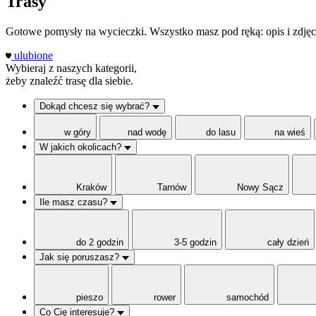
Trasy
Gotowe pomysły na wycieczki. Wszystko masz pod ręką: opis i zdjęci
ulubione
Wybieraj z naszych kategorii,
żeby znaleźć trasę dla siebie.
Dokąd chcesz się wybrać?
w góry
nad wodę
do lasu
na wieś
W jakich okolicach?
Kraków
Tarnów
Nowy Sącz
Ile masz czasu?
do 2 godzin
3-5 godzin
cały dzień
Jak się poruszasz?
pieszo
rower
samochód
Co Cię interesuje?