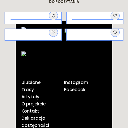
DO POCZYTANIA
Architektura
Na piknik!
uzdrowiskowa
Galicyjscy
Kto co pierwszy
aptekarze i ich
pstryknął?
odkrycie
Ulubione
Instagram
Trasy
Facebook
Artykuły
O projekcie
Kontakt
Deklaracja
dostępności