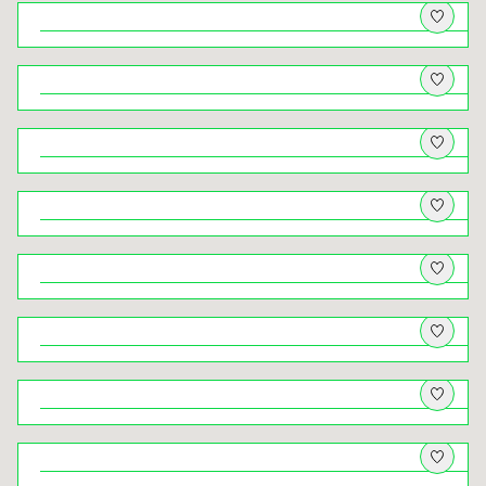
Do Kochanowa jeden krok
Architektki. Herstorie budynków
zaprojektowanych przez kobiety
Niezwykłe Jezioro Rożnowskie
Z psem w krainę wapiennych skał –
wędrówka dookoła Nielepic i przez
Dolinę Brzoskwinki
Nowy Sącz – między rzekami, między
dawniej a dziś
Z psem na Lubomir, Łysinę i Trzy
Kopce. I panorama, po którą wraca się
jak po oddech
Natura pod dachem – przyrodniczy
Kraków na niepogodę
Świat ukryty ‒ krużganki klasztorów
krakowskich