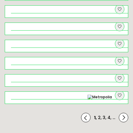
Kryminalny Kraków (18+). Spacer
tropem najsłynniejszych zbrodni w
dziejach miasta
Rowerem z widokami – wycieczka
rowerowa przez Dolinki Krakowskie
Rabka-Zdrój – od muzealnych
skarbów po zbójeckie legendy
Brzankowe zjazdy i podjazdy
Żegiestów – uzdrowisko, które
ponownie zaczyna istnieć
Rowerem przez Ciężkowicko–
Rożnowski Park Krajobrazowy
Wielickie solniczki, łapy niedźwiedzi i
białe złoto
1
,
2
,
3
,
4
,
...