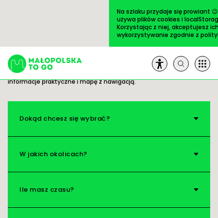
Przejdź
do
Na szlaku przydaje się prowiant 
treści
używa plików cookies i localStorag
Korzystając z niej, akceptujesz ic
wykorzystywanie zgodnie z
polit
Trasy
ULUBIONE
Gotowe pomysły na wycieczki. Wszystko masz
pod ręką: opis i zdjęcia ciekawych miejsc,
informacje praktyczne i mapę z nawigacją.
Szukaj:
Trasy
Dokąd chcesz się wybrać?
Artykuły
W jakich okolicach?
Książki
Ile masz czasu?
Na pole!
O nas