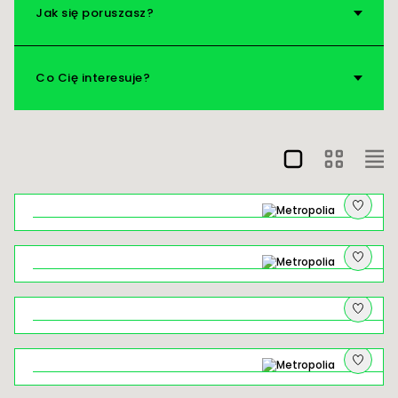
Jak się poruszasz?
Nad wodę!
Vademecum
Co Cię interesuje?
Na pograniczu: o czym szumią młyny
Zanurz się w leśnej kąpieli Doliny
Mnikowskiej
Łysa Góra w Krakowie – ceramiczny
spacer śladami realizacji z „Kamionki"