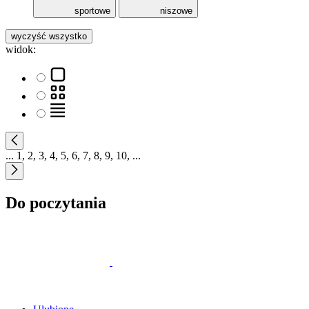
sportowe
niszowe
wyczyść wszystko
widok:
...
1
,
2
,
3
,
4
,
5
,
6
,
7
,
8
,
9
,
10
,
...
Do poczytania