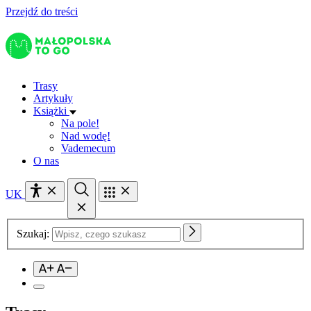
Przejdź do treści
Trasy
Artykuły
Książki
Na pole!
Nad wodę!
Vademecum
O nas
UK
Szukaj: