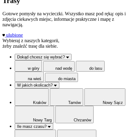
Trasy
Gotowe pomysły na wycieczki. Wszystko masz pod ręką: opis i
zdjęcia ciekawych miejsc, informacje praktyczne i mapę z
nawigacją.
ulubione
Wybieraj z naszych kategorii,
żeby znaleźć trasę dla siebie.
Dokąd chcesz się wybrać?
w góry
nad wodę
do lasu
na wieś
do miasta
W jakich okolicach?
Kraków
Tarnów
Nowy Sącz
Nowy Targ
Chrzanów
Ile masz czasu?