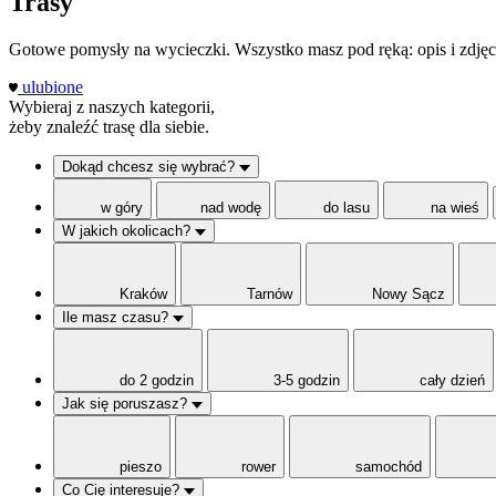
Trasy
Gotowe pomysły na wycieczki. Wszystko masz pod ręką: opis i zdjęci
ulubione
Wybieraj z naszych kategorii,
żeby znaleźć trasę dla siebie.
Dokąd chcesz się wybrać?
w góry
nad wodę
do lasu
na wieś
W jakich okolicach?
Kraków
Tarnów
Nowy Sącz
Ile masz czasu?
do 2 godzin
3-5 godzin
cały dzień
Jak się poruszasz?
pieszo
rower
samochód
Co Cię interesuje?