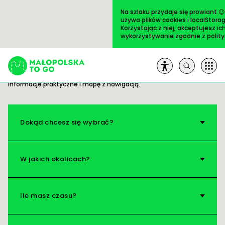
Przejdź
do
Na szlaku przydaje się prowiant 
treści
używa plików cookies i localStorag
Korzystając z niej, akceptujesz ic
wykorzystywanie zgodnie z
polit
Trasy
ULUBIONE
Gotowe pomysły na wycieczki. Wszystko masz
pod ręką: opis i zdjęcia ciekawych miejsc,
informacje praktyczne i mapę z nawigacją.
Szukaj:
Trasy
Dokąd chcesz się wybrać?
Artykuły
W jakich okolicach?
Książki
Ile masz czasu?
Na pole!
O nas