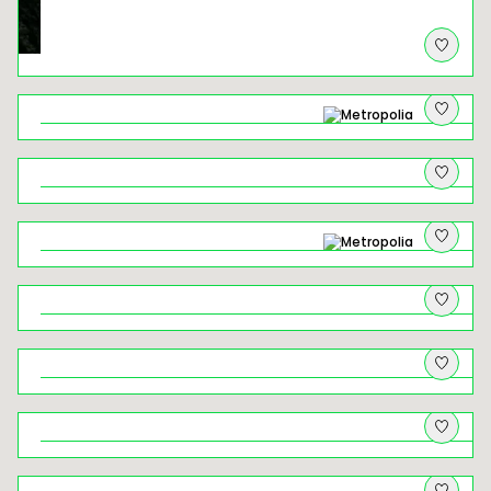
Zanurz się w leśnej kąpieli Doliny
Mnikowskiej
Łysa Góra w Krakowie – ceramiczny
spacer śladami realizacji z „Kamionki"
Do Kochanowa jeden krok
Architektki. Herstorie budynków
zaprojektowanych przez kobiety
Niezwykłe Jezioro Rożnowskie
Z psem w krainę wapiennych skał –