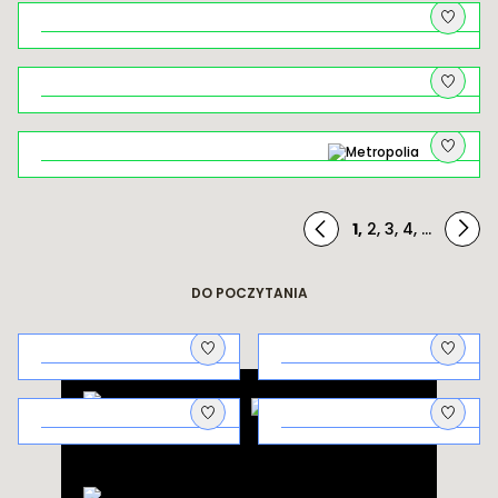
Brzankowe zjazdy i podjazdy
Żegiestów – uzdrowisko, które
ponownie zaczyna istnieć
Rowerem przez Ciężkowicko–
Rożnowski Park Krajobrazowy
Wielickie solniczki, łapy niedźwiedzi i
białe złoto
1
,
2
,
3
,
4
,
...
DO POCZYTANIA
Architektura
Na piknik!
uzdrowiskowa
Galicyjscy
Kto co pierwszy
aptekarze i ich
pstryknął?
odkrycie