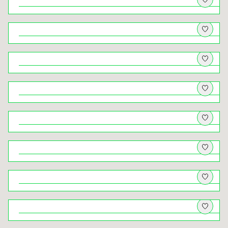
wędrówka dookoła Nielepic i przez
Dolinę Brzoskwinki
Nowy Sącz – między rzekami, między
dawniej a dziś
Z psem na Lubomir, Łysinę i Trzy
Kopce. I panorama, po którą wraca się
jak po oddech
Natura pod dachem – przyrodniczy
Kraków na niepogodę
Świat ukryty ‒ krużganki klasztorów
krakowskich
Kryminalny Kraków (18+). Spacer
tropem najsłynniejszych zbrodni w
dziejach miasta
Rowerem z widokami – wycieczka
rowerowa przez Dolinki Krakowskie
Rabka-Zdrój – od muzealnych
skarbów po zbójeckie legendy