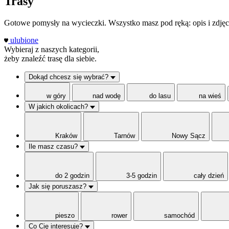
Trasy
Gotowe pomysły na wycieczki. Wszystko masz pod ręką: opis i zdjęci
ulubione
Wybieraj z naszych kategorii,
żeby znaleźć trasę dla siebie.
Dokąd chcesz się wybrać?
w góry
nad wodę
do lasu
na wieś
W jakich okolicach?
Kraków
Tarnów
Nowy Sącz
Ile masz czasu?
do 2 godzin
3-5 godzin
cały dzień
Jak się poruszasz?
pieszo
rower
samochód
Co Cię interesuje?