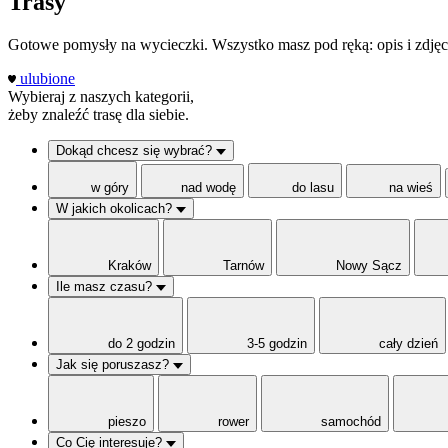
Trasy
Gotowe pomysły na wycieczki. Wszystko masz pod ręką: opis i zdjęci
ulubione
Wybieraj z naszych kategorii,
żeby znaleźć trasę dla siebie.
Dokąd chcesz się wybrać?
w góry
nad wodę
do lasu
na wieś
W jakich okolicach?
Kraków
Tarnów
Nowy Sącz
Ile masz czasu?
do 2 godzin
3-5 godzin
cały dzień
Jak się poruszasz?
pieszo
rower
samochód
Co Cię interesuje?