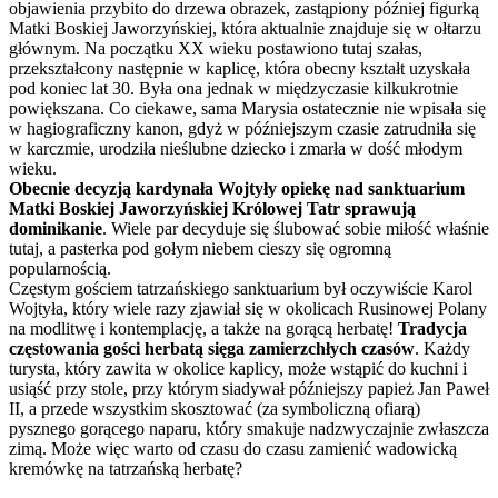
objawienia przybito do drzewa obrazek, zastąpiony później figurką
Matki Boskiej Jaworzyńskiej, która aktualnie znajduje się w ołtarzu
głównym. Na początku XX wieku postawiono tutaj szałas,
przekształcony następnie w kaplicę, która obecny kształt uzyskała
pod koniec lat 30. Była ona jednak w międzyczasie kilkukrotnie
powiększana. Co ciekawe, sama Marysia ostatecznie nie wpisała się
w hagiograficzny kanon, gdyż w późniejszym czasie zatrudniła się
w karczmie, urodziła nieślubne dziecko i zmarła w dość młodym
wieku.
Obecnie decyzją kardynała Wojtyły opiekę nad sanktuarium
Matki Boskiej Jaworzyńskiej Królowej Tatr sprawują
dominikanie
. Wiele par decyduje się ślubować sobie miłość właśnie
tutaj, a pasterka pod gołym niebem cieszy się ogromną
popularnością.
Częstym gościem tatrzańskiego sanktuarium był oczywiście Karol
Wojtyła, który wiele razy zjawiał się w okolicach Rusinowej Polany
na modlitwę i kontemplację, a także na gorącą herbatę!
Tradycja
częstowania gości herbatą sięga zamierzchłych czasów
. Każdy
turysta, który zawita w okolice kaplicy, może wstąpić do kuchni i
usiąść przy stole, przy którym siadywał późniejszy papież Jan Paweł
II, a przede wszystkim skosztować (za symboliczną ofiarą)
pysznego gorącego naparu, który smakuje nadzwyczajnie zwłaszcza
zimą. Może więc warto od czasu do czasu zamienić wadowicką
kremówkę na tatrzańską herbatę?