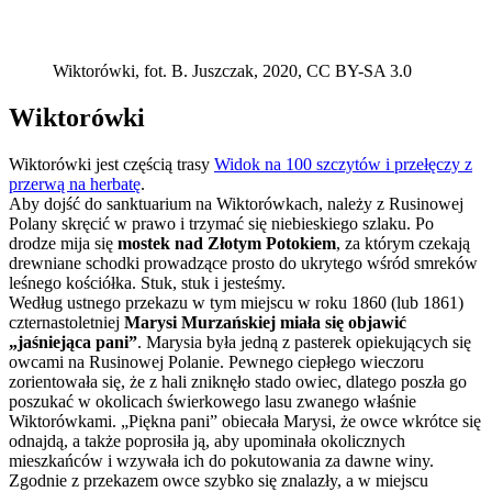
Wiktorówki, fot. B. Juszczak, 2020, CC BY-SA 3.0
Wiktorówki
Wiktorówki jest częścią trasy
Widok na 100 szczytów i przełęczy z
przerwą na herbatę
.
Aby dojść do sanktuarium na Wiktorówkach, należy z Rusinowej
Polany skręcić w prawo i trzymać się niebieskiego szlaku. Po
drodze mija się
mostek nad Złotym Potokiem
, za którym czekają
drewniane schodki prowadzące prosto do ukrytego wśród smreków
leśnego kościółka. Stuk, stuk i jesteśmy.
Według ustnego przekazu w tym miejscu w roku 1860 (lub 1861)
czternastoletniej
Marysi Murzańskiej miała się objawić
„jaśniejąca pani”
. Marysia była jedną z pasterek opiekujących się
owcami na Rusinowej Polanie. Pewnego ciepłego wieczoru
zorientowała się, że z hali zniknęło stado owiec, dlatego poszła go
poszukać w okolicach świerkowego lasu zwanego właśnie
Wiktorówkami. „Piękna pani” obiecała Marysi, że owce wkrótce się
odnajdą, a także poprosiła ją, aby upominała okolicznych
mieszkańców i wzywała ich do pokutowania za dawne winy.
Zgodnie z przekazem owce szybko się znalazły, a w miejscu