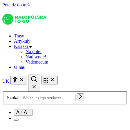
Przejdź do treści
Trasy
Artykuły
Książki
Na pole!
Nad wodę!
Vademecum
O nas
UK
Szukaj: