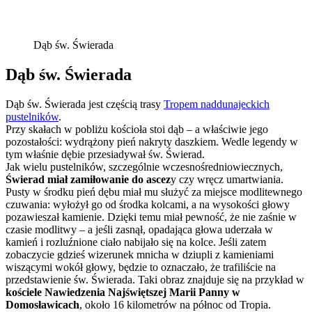
Dąb św. Świerada
Dąb św. Świerada
Dąb św. Świerada jest częścią trasy
Tropem naddunajeckich
pustelników
.
Przy skałach w pobliżu kościoła stoi dąb – a właściwie jego
pozostałości: wydrążony pień nakryty daszkiem. Wedle legendy w
tym właśnie dębie przesiadywał św. Świerad.
Jak wielu pustelników, szczególnie wczesnośredniowiecznych,
Świerad miał zamiłowanie do ascez
y czy wręcz umartwiania.
Pusty w środku pień dębu miał mu służyć za miejsce modlitewnego
czuwania: wyłożył go od środka kolcami, a na wysokości głowy
pozawieszał kamienie. Dzięki temu miał pewność, że nie zaśnie w
czasie modlitwy – a jeśli zasnął, opadająca głowa uderzała w
kamień i rozluźnione ciało nabijało się na kolce. Jeśli zatem
zobaczycie gdzieś wizerunek mnicha w dziupli z kamieniami
wiszącymi wokół głowy, będzie to oznaczało, że trafiliście na
przedstawienie św. Świerada. Taki obraz znajduje się na przykład w
kościele Nawiedzenia Najświętszej Marii Panny w
Domosławicach
, około 16 kilometrów na północ od Tropia.