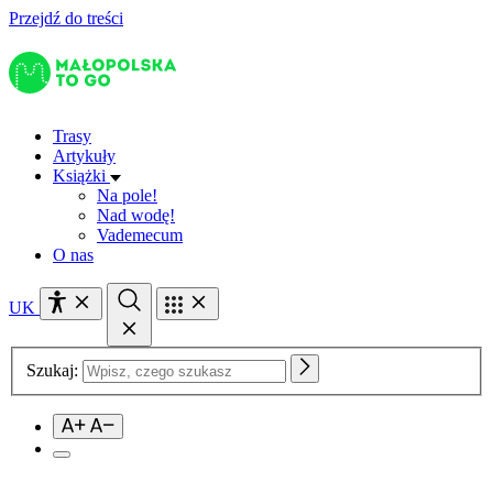
Przejdź do treści
Trasy
Artykuły
Książki
Na pole!
Nad wodę!
Vademecum
O nas
UK
Szukaj: