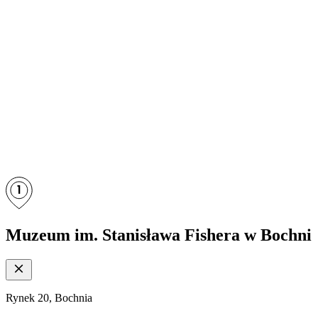
1
Muzeum im. Stanisława Fishera w Bochni
Rynek 20, Bochnia
p