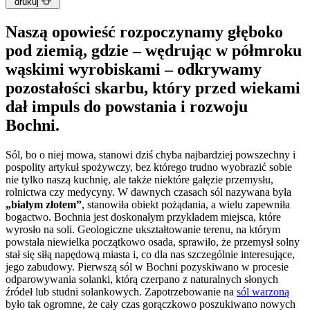
drukuj
Naszą opowieść rozpoczynamy głęboko
pod ziemią, gdzie – wędrując w półmroku
wąskimi wyrobiskami – odkrywamy
pozostałości skarbu, który przed wiekami
dał impuls do powstania i rozwoju
Bochni.
Sól, bo o niej mowa, stanowi dziś chyba najbardziej powszechny i
pospolity artykuł spożywczy, bez którego trudno wyobrazić sobie
nie tylko naszą kuchnię, ale także niektóre gałęzie przemysłu,
rolnictwa czy medycyny. W dawnych czasach sól nazywana była
„białym złotem”
, stanowiła obiekt pożądania, a wielu zapewniła
bogactwo. Bochnia jest doskonałym przykładem miejsca, które
wyrosło na soli. Geologiczne ukształtowanie terenu, na którym
powstała niewielka początkowo osada, sprawiło, że przemysł solny
stał się siłą napędową miasta i, co dla nas szczególnie interesujące,
jego zabudowy. Pierwszą sól w Bochni pozyskiwano w procesie
odparowywania solanki, którą czerpano z naturalnych słonych
źródeł lub studni solankowych. Zapotrzebowanie na
sól warzoną
było tak ogromne, że cały czas gorączkowo poszukiwano nowych