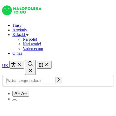
Przejdź
do
treści
Trasy
Artykuły
Książki
Na pole!
Nad wodę!
Vademecum
O nas
UK
Szukaj: