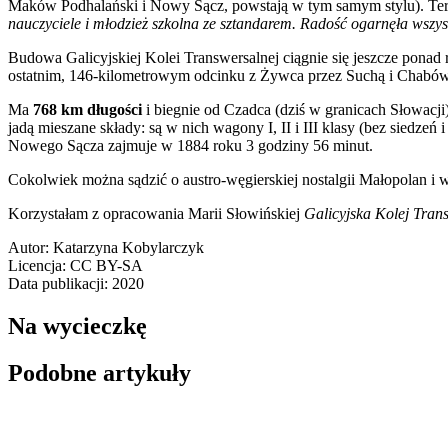
Maków Podhalański i Nowy Sącz, powstają w tym samym stylu). Tere
nauczyciele i młodzież szkolna ze sztandarem. Radość ogarnęła wszys
Budowa Galicyjskiej Kolei Transwersalnej ciągnie się jeszcze ponad 
ostatnim, 146-kilometrowym odcinku z Żywca przez Suchą i Chabówk
Ma
768 km długości
i biegnie od Czadca (dziś w granicach Słowacj
jadą mieszane składy: są w nich wagony I, II i III klasy (bez siedz
Nowego Sącza zajmuje w 1884 roku 3 godziny 56 minut.
Cokolwiek można sądzić o austro-węgierskiej nostalgii Małopolan i wi
Korzystałam z opracowania Marii Słowińskiej
Galicyjska Kolej Tra
Autor: Katarzyna Kobylarczyk
Licencja: CC BY-SA
Data publikacji: 2020
Na wycieczkę
Podobne artykuły