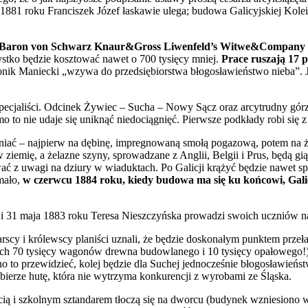
 1881 roku Franciszek Józef łaskawie ulega; budowa Galicyjskiej Kole
 Baron von Schwarz Knaur&Gross Liwenfeld’s Witwe&Company
zystko będzie kosztować nawet o 700 tysięcy mniej.
Prace ruszają 17 
nonik Maniecki „wzywa do przedsiębiorstwa błogosławieństwo nieba”. Je
specjaliści. Odcinek Żywiec – Sucha – Nowy Sącz oraz arcytrudny gór
o to nie udaje się uniknąć niedociągnięć. Pierwsze podkłady robi się
eniać – najpierw na dębinę, impregnowaną smołą pogazową, potem na że
ziemię, a żelazne szyny, sprowadzane z Anglii, Belgii i Prus, będą g
rwać z uwagi na dziury w wiaduktach. Po Galicji krążyć będzie nawet sp
mało,
w czerwcu 1884 roku, kiedy budowa ma się ku końcowi, Gal
ać i 31 maja 1883 roku Teresa Nieszczyńska prowadzi swoich ucznió
arscy i królewscy planiści uznali, że będzie doskonałym punktem prze
ch 70 tysięcy wagonów drewna budowlanego i 10 tysięcy opałowego!). Tu
 to przewidzieć, kolej będzie dla Suchej jednocześnie błogosławieńs
dbierze hutę, która nie wytrzyma konkurencji z wyrobami ze Śląska.
ością i szkolnym sztandarem tłoczą się na dworcu (budynek wzniesiono