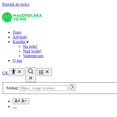
Przejdź do treści
Trasy
Artykuły
Książki
Na pole!
Nad wodę!
Vademecum
O nas
UK
Szukaj: