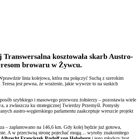
lej Transwersalna kosztowała skarb Austro-
teresom browaru w Żywcu.
prawdzie linia kolejowa, która ma połączyć Suchą z szerokim
 Teresa jest pewna, że wrażenie, jakie wywrze to na suskich
 sposób szybkiego i masowego przewozu żołnierzy – pozostawia wiele
a, a zwłaszcza ku strategicznej Twierdzy Przemyśl. Pomysły
wanych austro-węgierskiego parlamentu zaakceptuje wreszcie projekt
za – zaplanowano na 146,6 km. Gdy kolej będzie już gotowa,
cznie. A w przeciwną stronę pojechać mogą… wyroby znakomitego
a
Albrecht Franciszek Rudolf von Habsburg
i jego młodszy brat