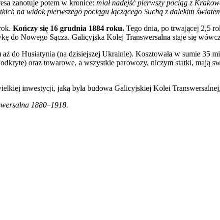
sa zanotuje potem w kronice:
miał nadejść pierwszy pociąg z Krakowa
tkich na widok pierwszego pociągu łączącego Suchą z dalekim światem.
rok.
Kończy się 16 grudnia 1884 roku.
Tego dnia, po trwającej 2,5 ro
ę do Nowego Sącza. Galicyjska Kolej Transwersalna staje się wówcz
i) aż do Husiatynia (na dzisiejszej Ukrainie). Kosztowała w sumie 3
eń i odkryte) oraz towarowe, a wszystkie parowozy, niczym statki, ma
elkiej inwestycji, jaką była budowa Galicyjskiej Kolei Transwersalnej,
nswersalna 1880–1918.