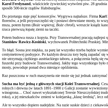
Karol Ferdynand
, właściciele żywieckiej wytwórni piw. 28 grudnia
sposób 500-lecie rządów Habsburgów.
Do przetargu staje pięć konsorcjów. Wygrywa najtańsze. Firma
Karl
florenów, a jeśli przyoszczędzi się i postawi drewniane mosty, to ws
msza, potem hymn (
Boże wspieraj, Boże chroń
), wreszcie ksiądz ka
rzuca pierwszą łopatę ziemi na taczki.
Potem budowa rusza z kopyta. Przy Transwersalnej pracują najlepsi 
Stanisław Rawicz-Kosiński
, wychowanek Politechniki Praskiej. Mim
To błąd. Sosna jest miękka, za parę lat wszystko trzeba będzie wymi
centymetrowej podsypce. Po każdym deszczu tory będą zapadać się w 
nie utrzymają ciężkiego austriackiego taboru, a połączenia będą się 
fuszerki przy budowie Transwersalnej. Jakby tego wszystkiego było 
mosty, powoduje ponad dwa miesiące opóźnienia.
Raz puszczona w ruch maszyneria nie może się już jednak zatrzym
Sucha ma być jedną z głównych stacji Kolei Transwersalnej
. Ces
rolnych i drewna (w latach 1891–1900 z Galicji zostanie wywieziony
winogrona… Choć nawet wykształconej Teresie Nieszczyńskiej trudno
roku), a jej mieszkańców zmieni w kolejarską „klasę średnią”, lecz o
Ale to wszystko dopiero nadejdzie. Na razie suskie dzieci z ciekaw