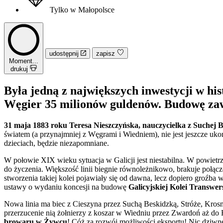
Tylko w Małopolsce
udostępnij
zapisz
Moment...
drukuj
Była jedną z największych inwestycji w his
Węgier 35 milionów guldenów. Budowę zaw
31 maja 1883 roku Teresa Nieszczyńska, nauczycielka z Suchej
światem (a przynajmniej z Węgrami i Wiedniem), nie jest jeszcze ukoń
dzieciach, będzie niezapomniane.
W połowie XIX wieku sytuacja w Galicji jest niestabilna. W powiet
do życzenia. Większość linii biegnie równoleżnikowo, brakuje połąc
stworzenia takiej kolei pojawiały się od dawna, lecz dopiero groźba
ustawy o wydaniu koncesji na budowę
Galicyjskiej Kolei Transwer
Nowa linia ma biec z Cieszyna przez Suchą Beskidzką, Stróże, Kro
przerzucenie nią żołnierzy z koszar w Wiedniu przez Zwardoń aż d
browaru w Żywcu
! Cóż za rozwój możliwości eksportu! Nic dziwne