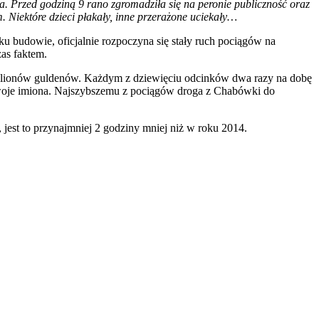
. Przed godziną 9 rano zgromadziła się na peronie publiczność oraz
 Niektóre dzieci płakały, inne przerażone uciekały…
ku budowie, oficjalnie rozpoczyna się stały ruch pociągów na
as faktem.
5 milionów guldenów. Każdym z dziewięciu odcinków dwa razy na dobę
ją swoje imiona. Najszybszemu z pociągów droga z Chabówki do
 jest to przynajmniej 2 godziny mniej niż w roku 2014.