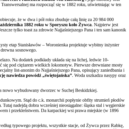
i Transwersalnej ma rozpocząć się w 1882 roku, uświetniając w ten
obiecuje, że w dwa i pół roku zbuduje całą linię za 20 984 000
października 1882 roku w Sporyszu koło Żywca
. Najpierw jest
szcze tylko toast za zdrowie Najjaśniejszego Pana i ten sam kanonik
zysty etap Stanisławów – Woronienka projektuje wybitny inżynier
 z drewna sosnowego.
lazo. Na dodatek podkłady układa się na lichej, ledwie 10-
iąć się pod ciężarem wielkich lokomotyw. Pierwsze drewniane mosty
ecjalny list-anonim do Najjaśniejszego Pana, opisujący zaniedbania i
icję nawiedza powódź „świętojańska”
. Woda uszkadza nasypy oraz
w na nowo wybudowany dworzec w Suchej Beskidzkiej.
ładunkowym. Stąd do c.k. monarchii popłynie obfity strumień płodów
taj nadejdą dobra wcześniej nieosiągalne: śląska stal i węgierskie
twem i przekleństwem. Da karpackiej wsi prawa miejskie (w 1896
 według typowego projektu, wszystkie stacje, od Żywca przez Rabkę,