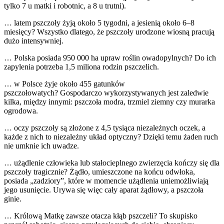
tylko 7 u matki i robotnic, a 8 u trutni).
… latem pszczoły żyją około 5 tygodni, a jesienią około 6–8
miesięcy? Wszystko dlatego, że pszczoły urodzone wiosną pracują
dużo intensywniej.
… Polska posiada 950 000 ha upraw roślin owadopylnych? Do ich
zapylenia potrzeba 1,5 miliona rodzin pszczelich.
… w Polsce żyje około 455 gatunków
pszczołowatych? Gospodarczo wykorzystywanych jest zaledwie
kilka, między innymi: pszczoła modra, trzmiel ziemny czy murarka
ogrodowa.
… oczy pszczoły są złożone z 4,5 tysiąca niezależnych oczek, a
każde z nich to niezależny układ optyczny? Dzięki temu żaden ruch
nie umknie ich uwadze.
… użądlenie człowieka lub stałocieplnego zwierzęcia kończy się dla
pszczoły tragicznie? Żądło, umieszczone na końcu odwłoka,
posiada „zadziory”, które w momencie użądlenia uniemożliwiają
jego usunięcie. Urywa się więc cały aparat żądłowy, a pszczoła
ginie.
… Królową Matkę zawsze otacza kłąb pszczeli? To skupisko