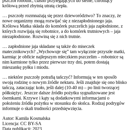
pszczół robotnic, ciasno przylegających do siebie, chroniący
królową przed zbytnią utratą ciepła.
… pszczoły rozmnażają się przez dzieworództwo? To znaczy, że
nowe organizmy mogą rozwijać się z niezapłodnionego jaja.
Królowa Matka składa do komórek pszczelich jaja zapłodnione, z
których rozwijają się robotnice, a do komórek trutniowych – jaja
niezapłodnione. Rozwiną się z nich trutnie.
… zapłodnione jaja składane są także do miseczek
matecznikowych? „Wychowuje się” tam wyłącznie przyszłe matki,
karmiąc je obficie najlepszym mleczkiem pszczelim – robotnice są
nim karmione tylko przez pierwsze trzy dni, potem dostają
mieszankę pyłku i miodu.
… niektóre pszczoły potrafią tańczyć? Informują w ten sposób
swoją rodzinę o nowym źródle nektaru. Jeśli znajduje się ono blisko
tańczą, zataczając koło, jeśli dalej (10-40 m) – po linii tworzącej
półksiężyc. Jeszcze dalsze źródło pożytku sygnalizowane jest
ósemkami. Krzywe i kąty są dodatkowymi informacjami o
położeniu źródła pożytku w stosunku do słońca. Rodzaj podrygów
informuje o skali trudności przedsięwzięcia.
Autor: Kamila Kosmalska
Licencja: CC BY-SA
Data publikacji: 2023