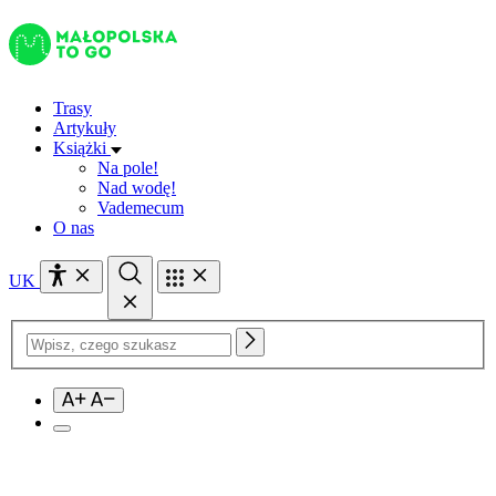
Przejdź
do
treści
Trasy
Artykuły
Książki
Na pole!
Nad wodę!
Vademecum
O nas
UK
Szukaj: